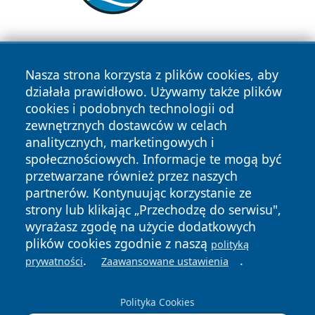
Nasza strona korzysta z plików cookies, aby
działała prawidłowo. Używamy także plików
cookies i podobnych technologii od
zewnętrznych dostawców w celach
Copyright © 2026 myslowicki24.pl Wszystkie prawa
analitycznych, marketingowych i
zastrzeżone.
społecznościowych. Informacje te mogą być
przetwarzane również przez naszych
partnerów. Kontynuując korzystanie ze
Polityka
Polityka
News
Autorzy
strony lub klikając „Przechodzę do serwisu",
Prywatności
Cookies
wyrażasz zgodę na użycie dodatkowych
plików cookies zgodnie z naszą
polityką
.
.
prywatności
Zaawansowane ustawienia
Polityka Cookies