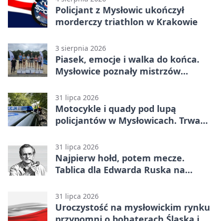
Policjant z Mysłowic ukończył
morderczy triathlon w Krakowie
3 sierpnia 2026
Piasek, emocje i walka do końca.
Mysłowice poznały mistrzów
siatkówki
31 lipca 2026
Motocykle i quady pod lupą
policjantów w Mysłowicach. Trwa
akcja
31 lipca 2026
Najpierw hołd, potem mecze.
Tablica dla Edwarda Ruska na
boisku Lechii 06
31 lipca 2026
Uroczystość na mysłowickim rynku
przypomni o bohaterach Śląska i