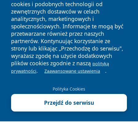
cookies i podobnych technologii od
zewnętrznych dostawców w celach
analitycznych, marketingowych i
społecznościowych. Informacje te mogą być
przetwarzane również przez naszych
Copyright © 2026 myslowicki24.pl Wszystkie prawa
partnerów. Kontynuując korzystanie ze
zastrzeżone.
strony lub klikając „Przechodzę do serwisu",
wyrażasz zgodę na użycie dodatkowych
plików cookies zgodnie z naszą
polityką
Polityka
Polityka
News
Autorzy
.
.
prywatności
Zaawansowane ustawienia
Prywatności
Cookies
Polityka Cookies
Przejdź do serwisu