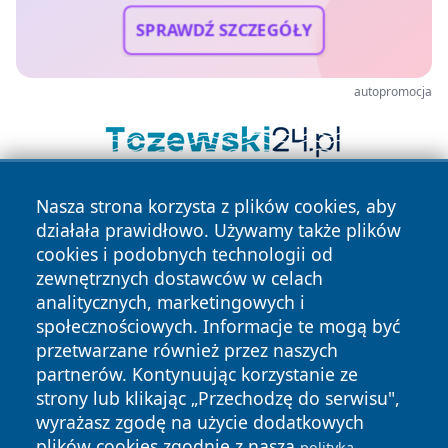
SPRAWDŹ SZCZEGÓŁY
autopromocja
Nasza strona korzysta z plików cookies, aby
działała prawidłowo. Używamy także plików
cookies i podobnych technologii od
zewnętrznych dostawców w celach
analitycznych, marketingowych i
Copyright © 2026 myslowicki24.pl Wszystkie prawa
społecznościowych. Informacje te mogą być
zastrzeżone.
przetwarzane również przez naszych
partnerów. Kontynuując korzystanie ze
strony lub klikając „Przechodzę do serwisu",
Polityka
Polityka
wyrażasz zgodę na użycie dodatkowych
News
Autorzy
Prywatności
Cookies
plików cookies zgodnie z naszą
polityką