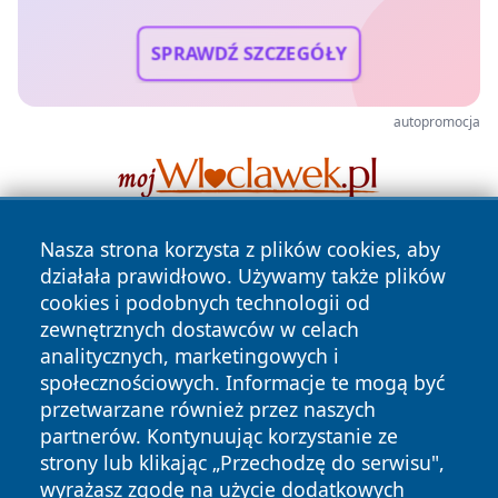
SPRAWDŹ SZCZEGÓŁY
autopromocja
Nasza strona korzysta z plików cookies, aby
działała prawidłowo. Używamy także plików
cookies i podobnych technologii od
zewnętrznych dostawców w celach
analitycznych, marketingowych i
społecznościowych. Informacje te mogą być
Copyright © 2026 myslowicki24.pl Wszystkie prawa
zastrzeżone.
przetwarzane również przez naszych
partnerów. Kontynuując korzystanie ze
strony lub klikając „Przechodzę do serwisu",
Polityka
Polityka
wyrażasz zgodę na użycie dodatkowych
News
Autorzy