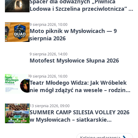
Spacer dla odważnych „Piwnica
Lodowa i Szczelina przeciwlotnicza” –
historia schronów
9 sierpnia 2026, 10:00
Moto piknik w Mysłowicach — 9
sierpnia 2026
9 sierpnia 2026, 14:00
Motofest Mysłowice Słupna 2026
9 sierpnia 2026, 16:00
Teatr Młodego Widza: Jak Wróbelek
nie mógł zdążyć na wesele – rodzinny
spektakl
13 sierpnia 2026, 09:00
SUMMER CAMP SILESIA VOLLEY 2026
w Mysłowicach – siatkarskie
zgrupowanie dla aktywnych
Kolejne wydarzenia