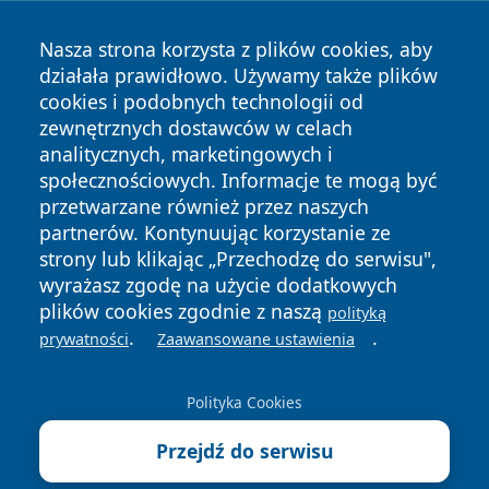
Nasza strona korzysta z plików cookies, aby
działała prawidłowo. Używamy także plików
cookies i podobnych technologii od
zewnętrznych dostawców w celach
analitycznych, marketingowych i
społecznościowych. Informacje te mogą być
Copyright © 2026 myslowicki24.pl Wszystkie prawa
przetwarzane również przez naszych
zastrzeżone.
partnerów. Kontynuując korzystanie ze
strony lub klikając „Przechodzę do serwisu",
wyrażasz zgodę na użycie dodatkowych
Polityka
Polityka
News
Autorzy
plików cookies zgodnie z naszą
Prywatności
Cookies
polityką
.
.
prywatności
Zaawansowane ustawienia
Polityka Cookies
Przejdź do serwisu