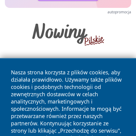
autopromocja
Nasza strona korzysta z plików cookies, aby
działała prawidłowo. Używamy także plików
cookies i podobnych technologii od
zewnętrznych dostawców w celach
Copyright © 2026 myslowicki24.pl Wszystkie prawa
analitycznych, marketingowych i
zastrzeżone.
społecznościowych. Informacje te mogą być
przetwarzane również przez naszych
partnerów. Kontynuując korzystanie ze
Polityka
Polityka
News
Autorzy
strony lub klikając „Przechodzę do serwisu",
Prywatności
Cookies