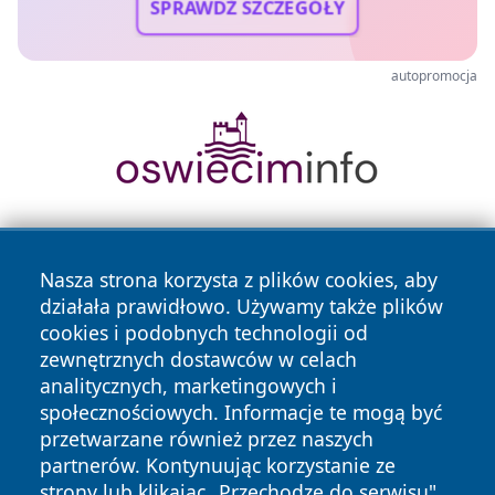
SPRAWDŹ SZCZEGÓŁY
autopromocja
Nasza strona korzysta z plików cookies, aby
działała prawidłowo. Używamy także plików
cookies i podobnych technologii od
zewnętrznych dostawców w celach
Copyright © 2026 myslowicki24.pl Wszystkie prawa
analitycznych, marketingowych i
zastrzeżone.
społecznościowych. Informacje te mogą być
przetwarzane również przez naszych
partnerów. Kontynuując korzystanie ze
Polityka
Polityka
News
Autorzy
strony lub klikając „Przechodzę do serwisu",
Prywatności
Cookies