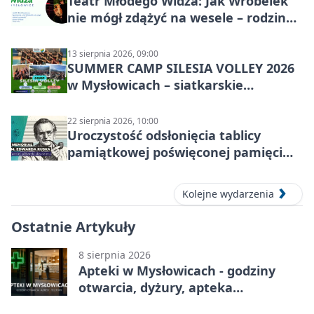
Teatr Młodego Widza: Jak Wróbelek
nie mógł zdążyć na wesele – rodzinny
spektakl
13 sierpnia 2026, 09:00
SUMMER CAMP SILESIA VOLLEY 2026
w Mysłowicach – siatkarskie
zgrupowanie dla aktywnych
22 sierpnia 2026, 10:00
Uroczystość odsłonięcia tablicy
pamiątkowej poświęconej pamięci
śp. Edwarda Ruska
Kolejne wydarzenia
Ostatnie Artykuły
8 sierpnia 2026
Apteki w Mysłowicach - godziny
otwarcia, dyżury, apteka
całodobowa