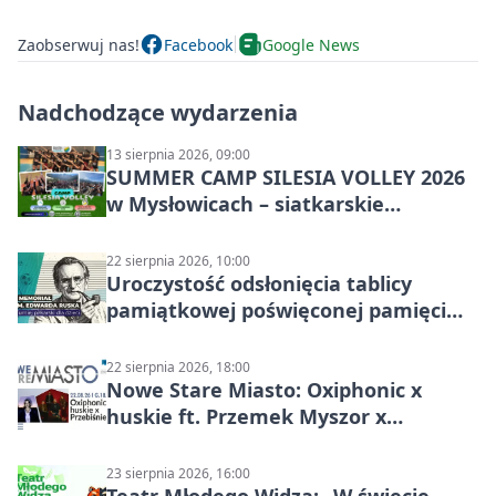
Zaobserwuj nas!
Facebook
Google News
Nadchodzące wydarzenia
13 sierpnia 2026, 09:00
SUMMER CAMP SILESIA VOLLEY 2026
w Mysłowicach – siatkarskie
zgrupowanie dla aktywnych
22 sierpnia 2026, 10:00
Uroczystość odsłonięcia tablicy
pamiątkowej poświęconej pamięci
śp. Edwarda Ruska
22 sierpnia 2026, 18:00
Nowe Stare Miasto: Oxiphonic x
huskie ft. Przemek Myszor x
Przebiśniegi – koncert na rynku
23 sierpnia 2026, 16:00