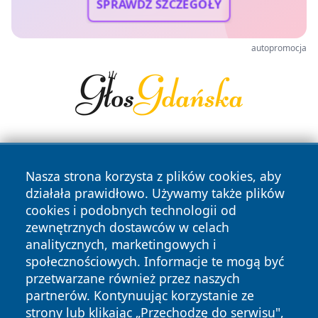
SPRAWDŹ SZCZEGÓŁY
autopromocja
Nasza strona korzysta z plików cookies, aby
działała prawidłowo. Używamy także plików
cookies i podobnych technologii od
zewnętrznych dostawców w celach
Copyright © 2026 myslowicki24.pl Wszystkie prawa
analitycznych, marketingowych i
zastrzeżone.
społecznościowych. Informacje te mogą być
przetwarzane również przez naszych
partnerów. Kontynuując korzystanie ze
Polityka
Polityka
News
Autorzy
strony lub klikając „Przechodzę do serwisu",
Prywatności
Cookies