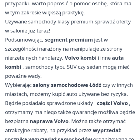
przypadku warto poprosić o pomoc osobę, która ma
w tym zakresie większą praktykę.
Używane samochody klasy premium sprawdź oferty
w salonie już teraz!
Podsumowując,
segment premium
jest w
szczególności narażony na manipulacje ze strony
nierzetelnych handlarzy.
Volvo kombi
i inne
auta
kombi
, samochody typu SUV czy sedan mogą mieć
poważne wady.
Wybierając
salony samochodowe Łódź
czy w innych
miastach, możemy kupić auto używane bez ryzyka.
Będzie posiadało sprawdzone układy i
części Volvo
,
otrzymamy ma niego także gwarancję możliwa będzie
bezpłatna
naprawa Volvo
. Można także otrzymać
atrakcyjne rabaty, na przykład przez
wyprzedaż
rocznika
wyprzedaż samochodów
organizowaną co