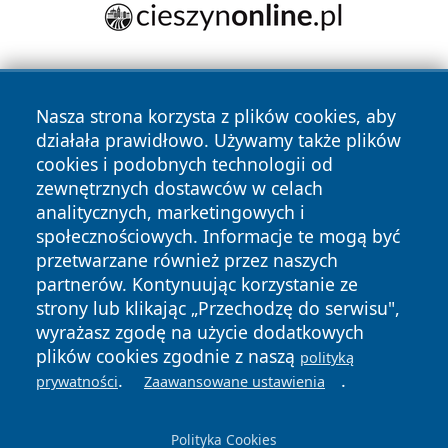
Nasza strona korzysta z plików cookies, aby
działała prawidłowo. Używamy także plików
cookies i podobnych technologii od
zewnętrznych dostawców w celach
Copyright © 2026 myslowicki24.pl Wszystkie prawa
analitycznych, marketingowych i
zastrzeżone.
społecznościowych. Informacje te mogą być
przetwarzane również przez naszych
partnerów. Kontynuując korzystanie ze
Polityka
Polityka
News
Autorzy
strony lub klikając „Przechodzę do serwisu",
Prywatności
Cookies
wyrażasz zgodę na użycie dodatkowych
plików cookies zgodnie z naszą
polityką
.
.
prywatności
Zaawansowane ustawienia
Polityka Cookies