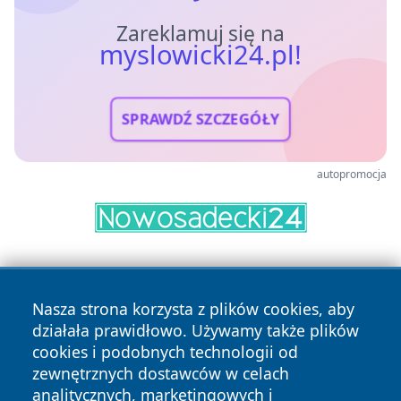
Zareklamuj się na
myslowicki24.pl!
SPRAWDŹ SZCZEGÓŁY
autopromocja
Nasza strona korzysta z plików cookies, aby
działała prawidłowo. Używamy także plików
cookies i podobnych technologii od
zewnętrznych dostawców w celach
Copyright © 2026 myslowicki24.pl Wszystkie prawa
analitycznych, marketingowych i
zastrzeżone.