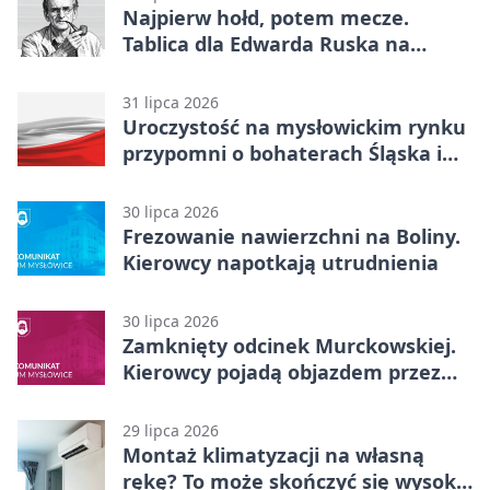
Najpierw hołd, potem mecze.
Tablica dla Edwarda Ruska na
boisku Lechii 06
31 lipca 2026
Uroczystość na mysłowickim rynku
przypomni o bohaterach Śląska i
Wojska Polskiego
30 lipca 2026
Frezowanie nawierzchni na Boliny.
Kierowcy napotkają utrudnienia
30 lipca 2026
Zamknięty odcinek Murckowskiej.
Kierowcy pojadą objazdem przez
Kasprowicza
29 lipca 2026
Montaż klimatyzacji na własną
rękę? To może skończyć się wysoką