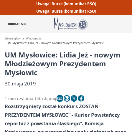
Uwaga! Burze (komunikat RSO)
Uwaga! Burze (komunikat RSO)
MENU
Strona główna
Wiadomości
UM Mysłowice: Lidia Jeż - nowym Młodzieżowym Prezydentem Mysłowic
UM Mysłowice: Lidia Jeż - nowym
Młodzieżowym Prezydentem
Mysłowic
30 maja 2019
1 min czytania
Udostępnij
Rozstrzygnięty został konkurs ZOSTAŃ
PREZYDENTEM MYSŁOWIC” - Kurier Powstańczy
reportaż z powstania śląskiego”. Komisja
Konkursowa, po przeanalizowaniu złożonych prac