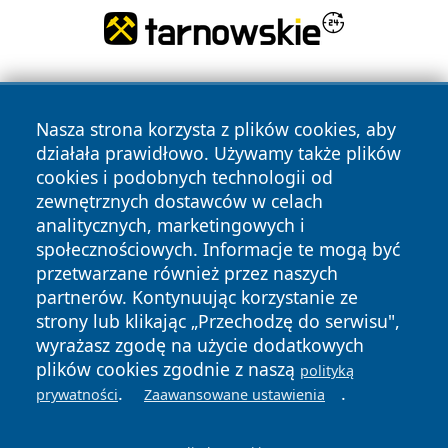
Nasza strona korzysta z plików cookies, aby
działała prawidłowo. Używamy także plików
cookies i podobnych technologii od
zewnętrznych dostawców w celach
Copyright © 2026 myslowicki24.pl Wszystkie prawa
analitycznych, marketingowych i
zastrzeżone.
społecznościowych. Informacje te mogą być
przetwarzane również przez naszych
partnerów. Kontynuując korzystanie ze
Polityka
Polityka
News
Autorzy
strony lub klikając „Przechodzę do serwisu",
Prywatności
Cookies
wyrażasz zgodę na użycie dodatkowych
plików cookies zgodnie z naszą
polityką
.
.
prywatności
Zaawansowane ustawienia