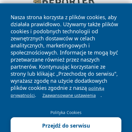
Nasza strona korzysta z plików cookies, aby
działała prawidłowo. Używamy także plików
cookies i podobnych technologii od
zewnętrznych dostawców w celach
analitycznych, marketingowych i
społecznościowych. Informacje te mogą być
przetwarzane również przez naszych
Copyright © 2026 myslowicki24.pl Wszystkie prawa
partnerów. Kontynuując korzystanie ze
zastrzeżone.
strony lub klikając „Przechodzę do serwisu",
wyrażasz zgodę na użycie dodatkowych
plików cookies zgodnie z naszą
polityką
Polityka
Polityka
.
.
News
Autorzy
prywatności
Zaawansowane ustawienia
Prywatności
Cookies
Polityka Cookies
Przejdź do serwisu