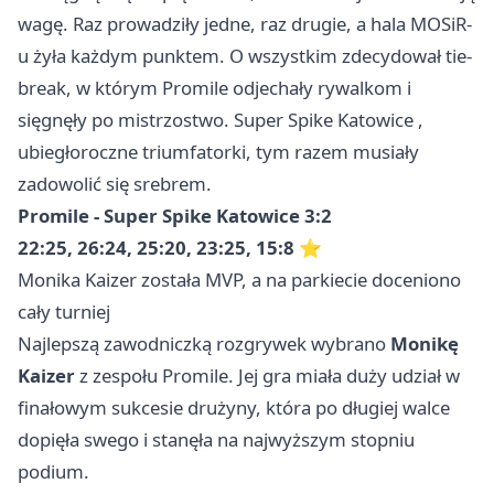
wagę. Raz prowadziły jedne, raz drugie, a hala MOSiR-
u żyła każdym punktem. O wszystkim zdecydował tie-
break, w którym Promile odjechały rywalkom i
sięgnęły po mistrzostwo. Super Spike
Katowice
,
ubiegłoroczne triumfatorki, tym razem musiały
zadowolić się srebrem.
Promile - Super Spike Katowice 3:2
22:25, 26:24, 25:20, 23:25, 15:8
⭐
Monika Kaizer została MVP, a na parkiecie doceniono
cały turniej
Najlepszą zawodniczką rozgrywek wybrano
Monikę
Kaizer
z zespołu Promile. Jej gra miała duży udział w
finałowym sukcesie drużyny, która po długiej walce
dopięła swego i stanęła na najwyższym stopniu
podium.