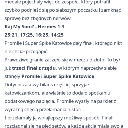
medale pojechały więc do zespołu, który potrafił
szybko podnieść się po słabszym początku i zamknąć
sprawę bez zbędnych nerwów.
Kaj My Som? - Hermes 1:3
25:21, 17:25, 16:25, 14:25
Promile i Super Spike Katowice dały finał, którego nikt
nie chciał przegapić
Prawdziwe granie zaczęło się w meczu o złoto. To był
już
trzeci finał z rzędu
, w którym naprzeciw siebie
stanęły
Promile
i
Super Spike Katowice
.
Dotychczasowy bilans częściej sprzyjał
katowiczankom, ale właśnie to dodało spotkaniu
dodatkowego napięcia. Promile wyszły na parkiet z
wyraźną chęcią przełamania historii.
I przełamały ją w najlepszy możliwy sposób. Finał
rozciągnął się na pięć setów, a każda akcja miała swoją