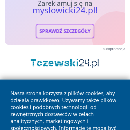
Zareklamuj się na
myslowicki24.pl!
SPRAWDŹ SZCZEGÓŁY
autopromocja
Nasza strona korzysta z plików cookies, aby
działała prawidłowo. Używamy także plików
cookies i podobnych technologii od
zewnętrznych dostawców w celach
Copyright © 2026 myslowicki24.pl Wszystkie prawa
analitycznych, marketingowych i
zastrzeżone.
społecznościowych. Informacje te mogą być