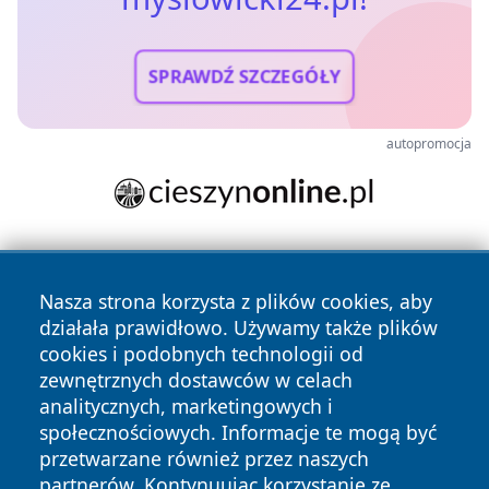
SPRAWDŹ SZCZEGÓŁY
autopromocja
Nasza strona korzysta z plików cookies, aby
działała prawidłowo. Używamy także plików
cookies i podobnych technologii od
zewnętrznych dostawców w celach
Copyright © 2026 myslowicki24.pl Wszystkie prawa
analitycznych, marketingowych i
zastrzeżone.
społecznościowych. Informacje te mogą być
przetwarzane również przez naszych
partnerów. Kontynuując korzystanie ze
Polityka
Polityka