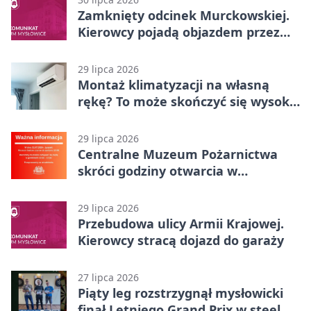
Zamknięty odcinek Murckowskiej.
Kierowcy pojadą objazdem przez
Kasprowicza
29 lipca 2026
Montaż klimatyzacji na własną
rękę? To może skończyć się wysoką
karą
29 lipca 2026
Centralne Muzeum Pożarnictwa
skróci godziny otwarcia w
Mysłowicach
29 lipca 2026
Przebudowa ulicy Armii Krajowej.
Kierowcy stracą dojazd do garaży
27 lipca 2026
Piąty leg rozstrzygnął mysłowicki
finał Letniego Grand Prix w steel