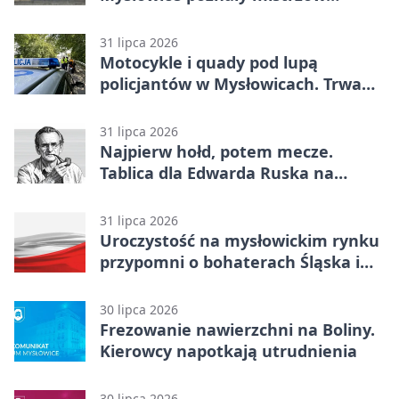
siatkówki
31 lipca 2026
Motocykle i quady pod lupą
policjantów w Mysłowicach. Trwa
akcja
31 lipca 2026
Najpierw hołd, potem mecze.
Tablica dla Edwarda Ruska na
boisku Lechii 06
31 lipca 2026
Uroczystość na mysłowickim rynku
przypomni o bohaterach Śląska i
Wojska Polskiego
30 lipca 2026
Frezowanie nawierzchni na Boliny.
Kierowcy napotkają utrudnienia
30 lipca 2026