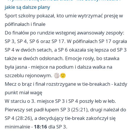
jakie są dalsze plany
Sport szkolny pokazał, kto umie wytrzymać presję w
półfinałach i finale
Do finałów po rundzie wstępnej awansowały zespoły:
SP 3, SP 4, SP 6 oraz SP 17. W półfinałach SP 17 ograła
SP 4 w dwóch setach, a SP 6 okazała się lepsza od SP 3
także w dwóch odsłonach. Emocje rosły, bo stawka
była jasna - miejsce na podium i dalsza walka na
szczeblu rejonowym. 🏐🙂
Mecz o brąz i finał rozstrzygane w tie-breakach - każdy
punkt miał wagę
W starciu o 3. miejsce SP 3 i SP 4 poszły łeb w łeb.
Pierwszy set padł łupem SP 3 (25:21), drugi należał do
SP 4 (28:26), a decydujący tie-break zakończył się
minimalnie -
18:16
dla SP 3.