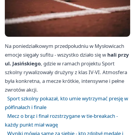
Na poniedziałkowym przedpołudniu w Mysłowicach
emocje sięgały sufitu - wszystko działo się w
hali przy
ul. Jasińskiego
, gdzie w ramach projektu Sport
szkolny rywalizowały drużyny z klas IV-VI. Atmosfera
była konkretna, a mecze krótkie, intensywne i pełne
zwrotów akcji.
Sport szkolny pokazał, kto umie wytrzymać presję w
półfinałach i finale
Mecz o brąz i finał rozstrzygane w tie-breakach -
każdy punkt miał wagę
Wyniki mówią same za siebie - kto zdobył medale i