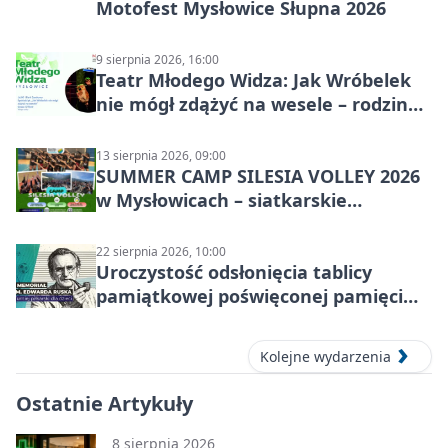
Motofest Mysłowice Słupna 2026
9 sierpnia 2026, 16:00
Teatr Młodego Widza: Jak Wróbelek
nie mógł zdążyć na wesele – rodzinny
spektakl
13 sierpnia 2026, 09:00
SUMMER CAMP SILESIA VOLLEY 2026
w Mysłowicach – siatkarskie
zgrupowanie dla aktywnych
22 sierpnia 2026, 10:00
Uroczystość odsłonięcia tablicy
pamiątkowej poświęconej pamięci
śp. Edwarda Ruska
Kolejne wydarzenia
Ostatnie Artykuły
8 sierpnia 2026