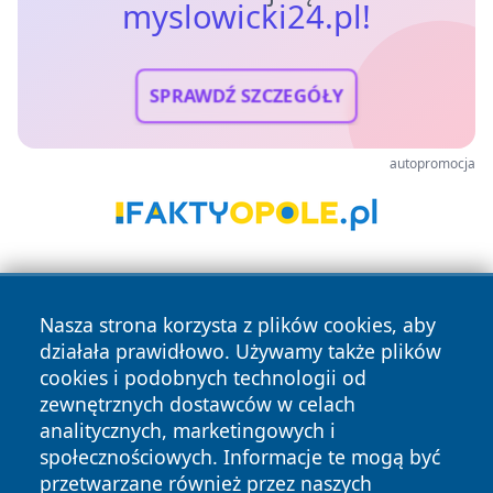
myslowicki24.pl!
SPRAWDŹ SZCZEGÓŁY
autopromocja
Nasza strona korzysta z plików cookies, aby
działała prawidłowo. Używamy także plików
cookies i podobnych technologii od
zewnętrznych dostawców w celach
Copyright © 2026 myslowicki24.pl Wszystkie prawa
analitycznych, marketingowych i
zastrzeżone.
społecznościowych. Informacje te mogą być
przetwarzane również przez naszych