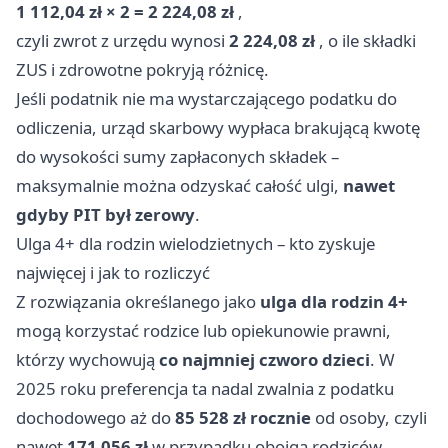
1 112,04 zł × 2 = 2 224,08 zł
,
czyli zwrot z urzędu wynosi
2 224,08 zł
, o ile składki
ZUS i zdrowotne pokryją różnicę.
Jeśli podatnik nie ma wystarczającego podatku do
odliczenia, urząd skarbowy wypłaca brakującą kwotę
do wysokości sumy zapłaconych składek –
maksymalnie można odzyskać całość ulgi,
nawet
gdyby PIT był zerowy
.
Ulga 4+ dla rodzin wielodzietnych – kto zyskuje
najwięcej i jak to rozliczyć
Z rozwiązania określanego jako
ulga dla rodzin 4+
mogą korzystać rodzice lub opiekunowie prawni,
którzy wychowują
co najmniej czworo dzieci
. W
2025 roku preferencja ta nadal zwalnia z podatku
dochodowego aż do
85 528 zł rocznie
od osoby, czyli
nawet
171 056 zł
w przypadku obojga rodziców.