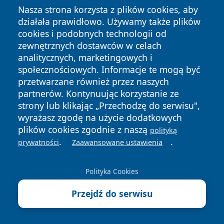
dojazdy do ośrodków rehabilitacyjnych.
Nasza strona korzysta z plików cookies, aby
działała prawidłowo. Używamy także plików
W praktyce oznacza to, że łączna wartość ulgi w
cookies i podobnych technologii od
zeznaniu PIT może sięgać
nawet kilkunastu tysięcy
zewnętrznych dostawców w celach
złotych rocznie
, co przy skali podatkowej 17%
analitycznych, marketingowych i
przekłada się na oszczędność rzędu 2 000–3 000 zł.
społecznościowych. Informacje te mogą być
Kto może skorzystać i jakie schorzenia lub sytuacje
przetwarzane również przez naszych
partnerów. Kontynuując korzystanie ze
obejmuje ulga
strony lub klikając „Przechodzę do serwisu",
Prawo do ulgi mają:
wyrażasz zgodę na użycie dodatkowych
osoby posiadające orzeczenie o
plików cookies zgodnie z naszą
polityką
niepełnosprawności
, niezależnie od stopnia (lekki,
.
.
prywatności
Zaawansowane ustawienia
umiarkowany, znaczny),
osoby utrzymujące osoby niepełnosprawne
– np.
Polityka Cookies
dzieci, małżonków, rodziców, pod warunkiem że
Przejdź do serwisu
dochody tych osób nie przekraczają
19 061,28 zł
brutto rocznie
(limit na 2025 rok).