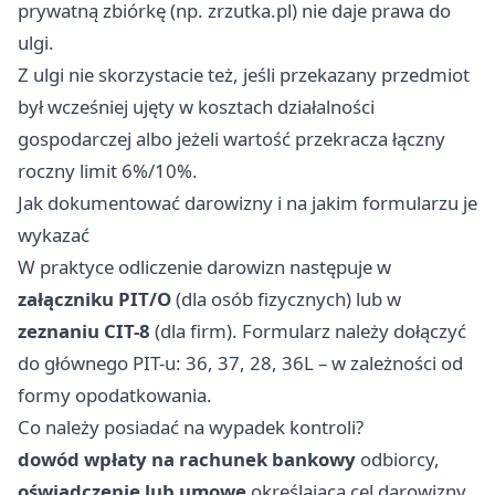
prywatną zbiórkę (np. zrzutka.pl) nie daje prawa do
ulgi.
Z ulgi nie skorzystacie też, jeśli przekazany przedmiot
był wcześniej ujęty w kosztach działalności
gospodarczej albo jeżeli wartość przekracza łączny
roczny limit 6%/10%.
Jak dokumentować darowizny i na jakim formularzu je
wykazać
W praktyce odliczenie darowizn następuje w
załączniku PIT/O
(dla osób fizycznych) lub w
zeznaniu CIT-8
(dla firm). Formularz należy dołączyć
do głównego PIT-u: 36, 37, 28, 36L – w zależności od
formy opodatkowania.
Co należy posiadać na wypadek kontroli?
dowód wpłaty na rachunek bankowy
odbiorcy,
oświadczenie lub umowę
określającą cel darowizny,