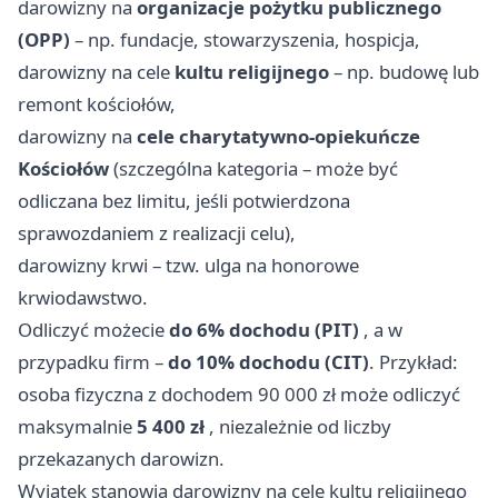
darowizny na
organizacje pożytku publicznego
(OPP)
– np. fundacje, stowarzyszenia, hospicja,
darowizny na cele
kultu religijnego
– np. budowę lub
remont kościołów,
darowizny na
cele charytatywno-opiekuńcze
Kościołów
(szczególna kategoria – może być
odliczana bez limitu, jeśli potwierdzona
sprawozdaniem z realizacji celu),
darowizny krwi – tzw. ulga na honorowe
krwiodawstwo.
Odliczyć możecie
do 6% dochodu (PIT)
, a w
przypadku firm –
do 10% dochodu (CIT)
. Przykład:
osoba fizyczna z dochodem 90 000 zł może odliczyć
maksymalnie
5 400 zł
, niezależnie od liczby
przekazanych darowizn.
Wyjątek stanowią darowizny na cele kultu religijnego