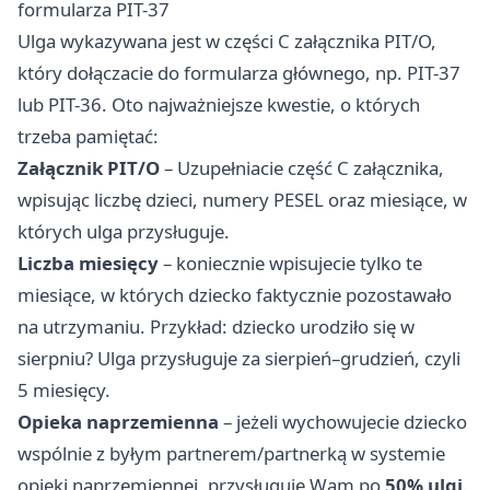
formularza PIT-37
Ulga wykazywana jest w części C załącznika PIT/O,
który dołączacie do formularza głównego, np. PIT-37
lub PIT-36. Oto najważniejsze kwestie, o których
trzeba pamiętać:
Załącznik PIT/O
– Uzupełniacie część C załącznika,
wpisując liczbę dzieci, numery PESEL oraz miesiące, w
których ulga przysługuje.
Liczba miesięcy
– koniecznie wpisujecie tylko te
miesiące, w których dziecko faktycznie pozostawało
na utrzymaniu. Przykład: dziecko urodziło się w
sierpniu? Ulga przysługuje za sierpień–grudzień, czyli
5 miesięcy.
Opieka naprzemienna
– jeżeli wychowujecie dziecko
wspólnie z byłym partnerem/partnerką w systemie
opieki naprzemiennej, przysługuje Wam po
50% ulgi
.