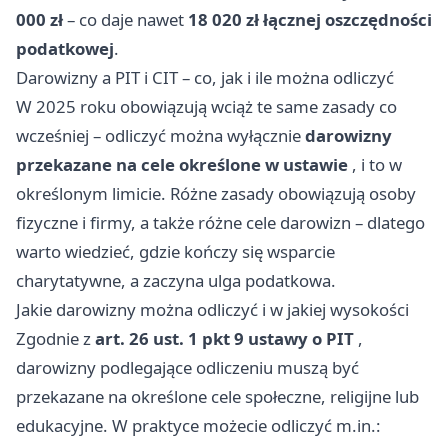
000 zł
– co daje nawet
18 020 zł łącznej oszczędności
podatkowej
.
Darowizny a PIT i CIT – co, jak i ile można odliczyć
W 2025 roku obowiązują wciąż te same zasady co
wcześniej – odliczyć można wyłącznie
darowizny
przekazane na cele określone w ustawie
, i to w
określonym limicie. Różne zasady obowiązują osoby
fizyczne i firmy, a także różne cele darowizn – dlatego
warto wiedzieć, gdzie kończy się wsparcie
charytatywne, a zaczyna ulga podatkowa.
Jakie darowizny można odliczyć i w jakiej wysokości
Zgodnie z
art. 26 ust. 1 pkt 9 ustawy o PIT
,
darowizny podlegające odliczeniu muszą być
przekazane na określone cele społeczne, religijne lub
edukacyjne. W praktyce możecie odliczyć m.in.: