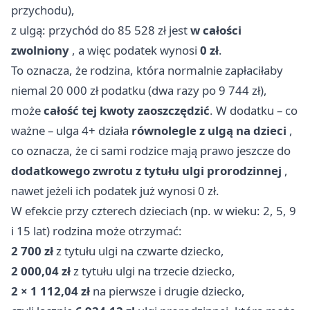
przychodu),
z ulgą: przychód do 85 528 zł jest
w całości
zwolniony
, a więc podatek wynosi
0 zł
.
To oznacza, że rodzina, która normalnie zapłaciłaby
niemal 20 000 zł podatku (dwa razy po 9 744 zł),
może
całość tej kwoty zaoszczędzić
. W dodatku – co
ważne – ulga 4+ działa
równolegle z ulgą na dzieci
,
co oznacza, że ci sami rodzice mają prawo jeszcze do
dodatkowego zwrotu z tytułu ulgi prorodzinnej
,
nawet jeżeli ich podatek już wynosi 0 zł.
W efekcie przy czterech dzieciach (np. w wieku: 2, 5, 9
i 15 lat) rodzina może otrzymać:
2 700 zł
z tytułu ulgi na czwarte dziecko,
2 000,04 zł
z tytułu ulgi na trzecie dziecko,
2 × 1 112,04 zł
na pierwsze i drugie dziecko,