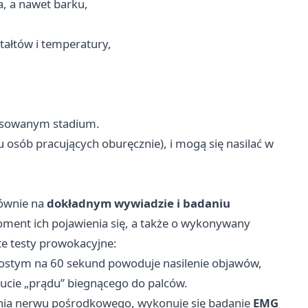
, a nawet barku,
tałtów i temperatury,
ansowanym stadium.
 osób pracujących oburęcznie), i mogą się nasilać w
łównie na
dokładnym wywiadzie i badaniu
oment ich pojawienia się, a także o wykonywany
te testy prowokacyjne:
ostym na 60 sekund powoduje nasilenie objawów,
ucie „prądu” biegnącego do palców.
zenia nerwu pośrodkowego, wykonuje się badanie
EMG