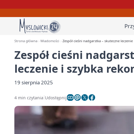
Prz
Strona główna
Wiadomości
Zespół cieśni nadgarstka – skuteczne leczenie
Zespół cieśni nadgars
leczenie i szybka rek
19 sierpnia 2025
4 min czytania
Udostępnij