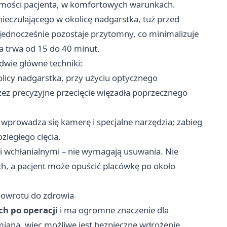
adomości pacjenta, w komfortowych warunkach.
ieczulającego w okolicę nadgarstka, tuż przed
 jednocześnie pozostaje przytomny, co minimalizuje
a trwa od 15 do 40 minut.
dwie główne techniki:
kolicy nadgarstka, przy użyciu optycznego
ez precyzyjne przecięcie więzadła poprzecznego
wprowadza się kamerę i specjalne narzędzia; zabieg
zległego cięcia.
i wchłanialnymi – nie wymagają usuwania. Nie
ch, a pacjent może opuścić placówkę po około
 powrotu do zdrowia
ch po operacji
i ma ogromne znaczenie dla
miana, więc możliwe jest bezpieczne wdrożenie