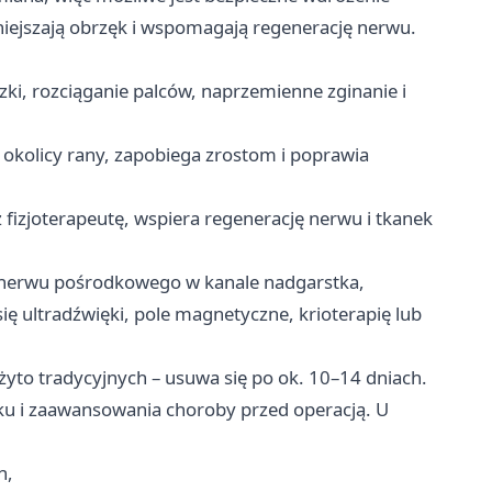
niejszają obrzęk i wspomagają regenerację nerwu.
czki, rozciąganie palców, naprzemienne zginanie i
 okolicy rany, zapobiega zrostom i poprawia
fizjoterapeutę, wspiera regenerację nerwu i tkanek
g nerwu pośrodkowego w kanale nadgarstka,
ę ultradźwięki, pole magnetyczne, krioterapię lub
użyto tradycyjnych – usuwa się po ok. 10–14 dniach.
ku i zaawansowania choroby przed operacją. U
h,