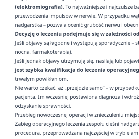
(elektromiografia)
. To najważniejsze i najczulsze 
przewodzenia impulsów w nerwie. W przypadku wą
nadgarstka – pozwala ocenić grubość nerwu i obec
Decyzję o leczeniu podejmuje się w zależności 
Jeśli objawy są łagodne i występują sporadycznie – s
nocna, farmakoterapia).
Jeśli jednak objawy utrzymują się, nasilają lub pojawi
jest szybka kwalifikacja do leczenia operacyjne
trwałym powikłaniom.
Nie warto czekać, aż „przejdzie samo” – w przypadku
pacjenta. Im wcześniej postawiona diagnoza i wdrożo
odzyskanie sprawności.
Przebieg nowoczesnej operacji w znieczuleniu mie
Zabieg operacyjnego leczenia zespołu cieśni nadga
procedura, przeprowadzana najczęściej w trybie am