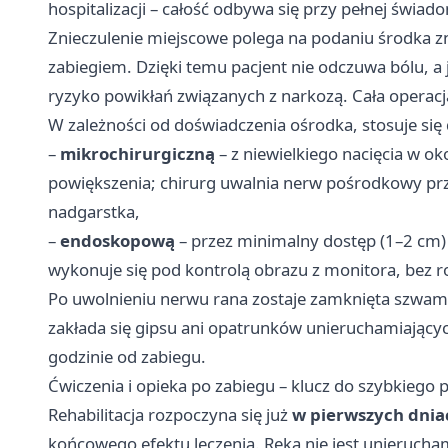
hospitalizacji – całość odbywa się przy pełnej świ
Znieczulenie miejscowe polega na podaniu środka zn
zabiegiem. Dzięki temu pacjent nie odczuwa bólu, a
ryzyko powikłań związanych z narkozą. Cała operacj
W zależności od doświadczenia ośrodka, stosuje się 
–
mikrochirurgiczną
– z niewielkiego nacięcia w o
powiększenia; chirurg uwalnia nerw pośrodkowy prz
nadgarstka,
–
endoskopową
– przez minimalny dostęp (1–2 cm) 
wykonuje się pod kontrolą obrazu z monitora, bez ro
Po uwolnieniu nerwu rana zostaje zamknięta szwam
zakłada się gipsu ani opatrunków unieruchamiający
godzinie od zabiegu.
Ćwiczenia i opieka po zabiegu – klucz do szybkiego
Rehabilitacja rozpoczyna się już
w pierwszych dnia
końcowego efektu leczenia. Ręka nie jest unierucha