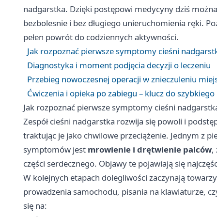
nadgarstka. Dzięki postępowi medycyny dziś można
bezbolesnie i bez długiego unieruchomienia ręki. P
pełen powrót do codziennych aktywności.
Jak rozpoznać pierwsze symptomy cieśni nadgarst
Diagnostyka i moment podjęcia decyzji o leczeniu
Przebieg nowoczesnej operacji w znieczuleniu mi
Ćwiczenia i opieka po zabiegu – klucz do szybkieg
Jak rozpoznać pierwsze symptomy cieśni nadgarstk
Zespół cieśni nadgarstka rozwija się powoli i podst
traktując je jako chwilowe przeciążenie. Jednym z p
symptomów jest
mrowienie i drętwienie palców
,
części serdecznego. Objawy te pojawiają się najczęś
W kolejnych etapach dolegliwości zaczynają towarzy
prowadzenia samochodu, pisania na klawiaturze, czy 
się na: