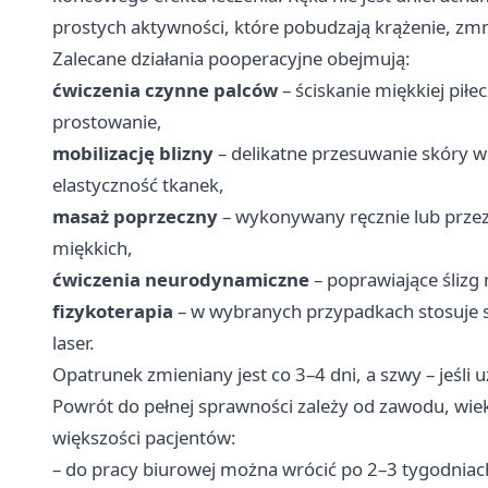
prostych aktywności, które pobudzają krążenie, zm
Zalecane działania pooperacyjne obejmują:
ćwiczenia czynne palców
– ściskanie miękkiej piłe
prostowanie,
mobilizację blizny
– delikatne przesuwanie skóry w
elastyczność tkanek,
masaż poprzeczny
– wykonywany ręcznie lub przez 
miękkich,
ćwiczenia neurodynamiczne
– poprawiające śliz
fizykoterapia
– w wybranych przypadkach stosuje si
laser.
Opatrunek zmieniany jest co 3–4 dni, a szwy – jeśli 
Powrót do pełnej sprawności zależy od zawodu, wie
większości pacjentów:
– do pracy biurowej można wrócić po 2–3 tygodniac