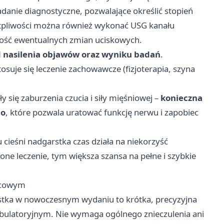
badanie diagnostyczne, pozwalające określić stopień
tpliwości można również wykonać USG kanału
ność ewentualnych zmian uciskowych.
od nasilenia objawów oraz wyniku badań
.
tosuje się leczenie zachowawcze (fizjoterapia, szyna
ły się zaburzenia czucia i siły mięśniowej –
konieczna
go
, które pozwala uratować funkcję nerwu i zapobiec
 cieśni nadgarstka czas działa na niekorzyść
ne leczenie, tym większa szansa na pełne i szybkie
jscowym
rstka w nowoczesnym wydaniu to krótka, precyzyjna
bulatoryjnym. Nie wymaga ogólnego znieczulenia ani