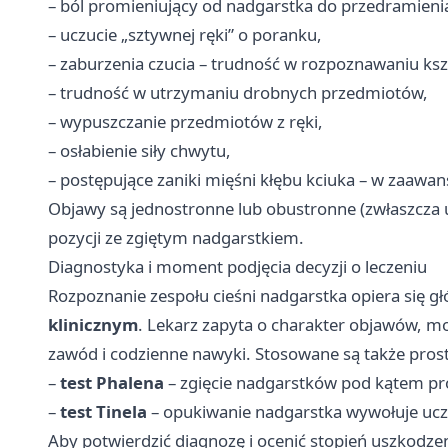
– ból promieniujący od nadgarstka do przedramienia
– uczucie „sztywnej ręki” o poranku,
– zaburzenia czucia – trudność w rozpoznawaniu ksz
– trudność w utrzymaniu drobnych przedmiotów,
– wypuszczanie przedmiotów z ręki,
– osłabienie siły chwytu,
– postępujące zaniki mięśni kłębu kciuka – w zaaw
Objawy są jednostronne lub obustronne (zwłaszcza u
pozycji ze zgiętym nadgarstkiem.
Diagnostyka i moment podjęcia decyzji o leczeniu
Rozpoznanie zespołu cieśni nadgarstka opiera się g
klinicznym
. Lekarz zapyta o charakter objawów, m
zawód i codzienne nawyki. Stosowane są także pros
–
test Phalena
– zgięcie nadgarstków pod kątem pr
–
test Tinela
– opukiwanie nadgarstka wywołuje ucz
Aby potwierdzić diagnozę i ocenić stopień uszkod