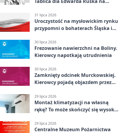
Tablica dla Edwarda Ruska na
boisku Lechii 06
31 lipca 2026
Uroczystość na mysłowickim rynku
przypomni o bohaterach Śląska i
Wojska Polskiego
30 lipca 2026
Frezowanie nawierzchni na Boliny.
Kierowcy napotkają utrudnienia
30 lipca 2026
Zamknięty odcinek Murckowskiej.
Kierowcy pojadą objazdem przez
Kasprowicza
29 lipca 2026
Montaż klimatyzacji na własną
rękę? To może skończyć się wysoką
karą
29 lipca 2026
Centralne Muzeum Pożarnictwa