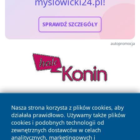
myslowicki24.pl!
SPRAWDŹ SZCZEGÓŁY
autopromocja
Nasza strona korzysta z plików cookies, aby
działała prawidłowo. Używamy także plików
cookies i podobnych technologii od
zewnętrznych dostawców w celach
Copyright © 2026 myslowicki24.pl Wszystkie prawa
analitycznych, marketingowych i
zastrzeżone.