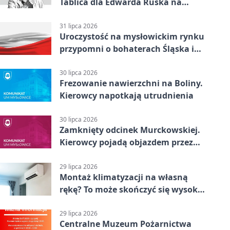
Tablica dla Edwarda Ruska na
boisku Lechii 06
31 lipca 2026
Uroczystość na mysłowickim rynku
przypomni o bohaterach Śląska i
Wojska Polskiego
30 lipca 2026
Frezowanie nawierzchni na Boliny.
Kierowcy napotkają utrudnienia
30 lipca 2026
Zamknięty odcinek Murckowskiej.
Kierowcy pojadą objazdem przez
Kasprowicza
29 lipca 2026
Montaż klimatyzacji na własną
rękę? To może skończyć się wysoką
karą
29 lipca 2026
Centralne Muzeum Pożarnictwa