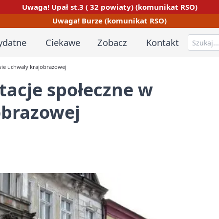
Uwaga! Upał st.3 ( 32 powiaty) (komunikat RSO)
Uwaga! Burze (komunikat RSO)
ydatne
Ciekawe
Zobacz
Kontakt
wie uchwały krajobrazowej
tacje społeczne w
obrazowej