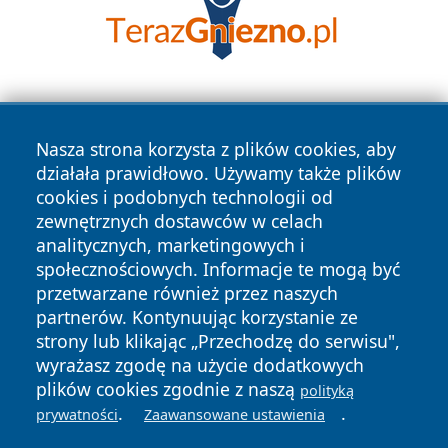
Nasza strona korzysta z plików cookies, aby
działała prawidłowo. Używamy także plików
cookies i podobnych technologii od
zewnętrznych dostawców w celach
Copyright © 2026 myslowicki24.pl Wszystkie prawa
analitycznych, marketingowych i
zastrzeżone.
społecznościowych. Informacje te mogą być
przetwarzane również przez naszych
partnerów. Kontynuując korzystanie ze
Polityka
Polityka
News
Autorzy
strony lub klikając „Przechodzę do serwisu",
Prywatności
Cookies
wyrażasz zgodę na użycie dodatkowych
plików cookies zgodnie z naszą
polityką
.
.
prywatności
Zaawansowane ustawienia