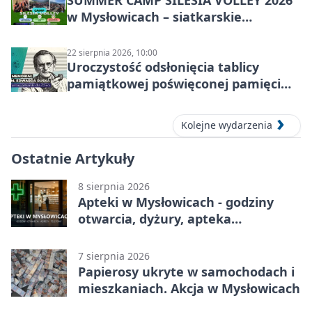
SUMMER CAMP SILESIA VOLLEY 2026
w Mysłowicach – siatkarskie
zgrupowanie dla aktywnych
22 sierpnia 2026, 10:00
Uroczystość odsłonięcia tablicy
pamiątkowej poświęconej pamięci
śp. Edwarda Ruska
Kolejne wydarzenia
Ostatnie Artykuły
8 sierpnia 2026
Apteki w Mysłowicach - godziny
otwarcia, dyżury, apteka
całodobowa
7 sierpnia 2026
Papierosy ukryte w samochodach i
mieszkaniach. Akcja w Mysłowicach