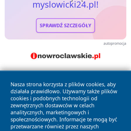
myslowicki24.pl!
SPRAWDŹ SZCZEGÓŁY
autopromocja
Nasza strona korzysta z plików cookies, aby
działała prawidłowo. Używamy także plików
cookies i podobnych technologii od
zewnętrznych dostawców w celach
Copyright © 2026 myslowicki24.pl Wszystkie prawa
analitycznych, marketingowych i
zastrzeżone.
społecznościowych. Informacje te mogą być
przetwarzane również przez naszych