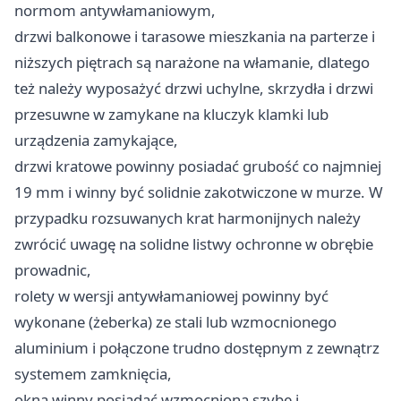
normom antywłamaniowym,
drzwi balkonowe i tarasowe mieszkania na parterze i
niższych piętrach są narażone na włamanie, dlatego
też należy wyposażyć drzwi uchylne, skrzydła i drzwi
przesuwne w zamykane na kluczyk klamki lub
urządzenia zamykające,
drzwi kratowe powinny posiadać grubość co najmniej
19 mm i winny być solidnie zakotwiczone w murze. W
przypadku rozsuwanych krat harmonijnych należy
zwrócić uwagę na solidne listwy ochronne w obrębie
prowadnic,
rolety w wersji antywłamaniowej powinny być
wykonane (żeberka) ze stali lub wzmocnionego
aluminium i połączone trudno dostępnym z zewnątrz
systemem zamknięcia,
okna winny posiadać wzmocnioną szybę i