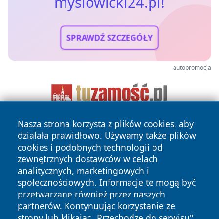
myslowicki24.pl!
SPRAWDŹ SZCZEGÓŁY
autopromocja
Nasza strona korzysta z plików cookies, aby
działała prawidłowo. Używamy także plików
cookies i podobnych technologii od
zewnętrznych dostawców w celach
analitycznych, marketingowych i
społecznościowych. Informacje te mogą być
Copyright © 2026 myslowicki24.pl Wszystkie prawa
przetwarzane również przez naszych
zastrzeżone.
partnerów. Kontynuując korzystanie ze
strony lub klikając „Przechodzę do serwisu",