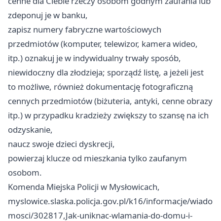
cenne dla Ciebie rzeczy osobom godnym zaufania lub
zdeponuj je w banku,
zapisz numery fabryczne wartościowych
przedmiotów (komputer, telewizor, kamera wideo,
itp.) oznakuj je w indywidualny trwały sposób,
niewidoczny dla złodzieja; sporządź listę, a jeżeli jest
to możliwe, również dokumentację fotograficzną
cennych przedmiotów (biżuteria, antyki, cenne obrazy
itp.) w przypadku kradzieży zwiększy to szansę na ich
odzyskanie,
naucz swoje dzieci dyskrecji,
powierzaj klucze od mieszkania tylko zaufanym
osobom.
Komenda Miejska Policji w Mysłowicach,
myslowice.slaska.policja.gov.pl/k16/informacje/wiado
mosci/302817,Jak-uniknac-wlamania-do-domu-i-