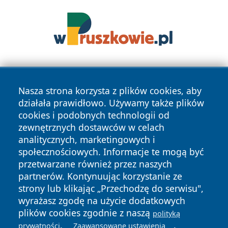
Nasza strona korzysta z plików cookies, aby
działała prawidłowo. Używamy także plików
cookies i podobnych technologii od
zewnętrznych dostawców w celach
Copyright © 2026 myslowicki24.pl Wszystkie prawa
analitycznych, marketingowych i
zastrzeżone.
społecznościowych. Informacje te mogą być
przetwarzane również przez naszych
partnerów. Kontynuując korzystanie ze
Polityka
Polityka
News
Autorzy
strony lub klikając „Przechodzę do serwisu",
Prywatności
Cookies
wyrażasz zgodę na użycie dodatkowych
plików cookies zgodnie z naszą
polityką
.
.
prywatności
Zaawansowane ustawienia