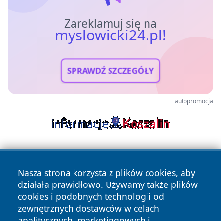
Zareklamuj się na
myslowicki24.pl!
SPRAWDŹ SZCZEGÓŁY
autopromocja
Nasza strona korzysta z plików cookies, aby
działała prawidłowo. Używamy także plików
cookies i podobnych technologii od
zewnętrznych dostawców w celach
Copyright © 2026 myslowicki24.pl Wszystkie prawa
analitycznych, marketingowych i