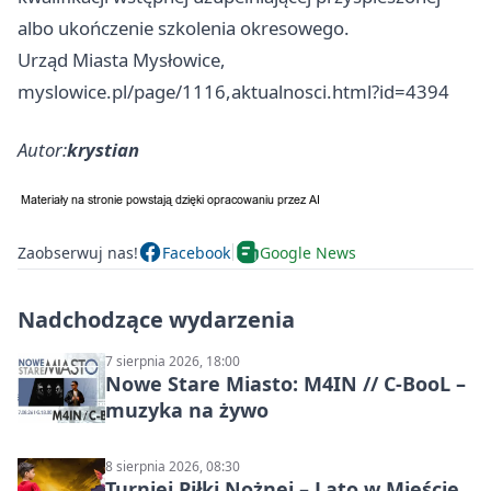
albo ukończenie szkolenia okresowego.
Urząd Miasta Mysłowice,
myslowice.pl/page/1116,aktualnosci.html?id=4394
Autor:
krystian
Zaobserwuj nas!
Facebook
Google News
Nadchodzące wydarzenia
7 sierpnia 2026, 18:00
Nowe Stare Miasto: M4IN // C-BooL –
muzyka na żywo
8 sierpnia 2026, 08:30
Turniej Piłki Nożnej – Lato w Mieście