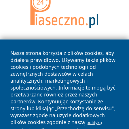
Nasza strona korzysta z plików cookies, aby
działała prawidłowo. Używamy także plików
cookies i podobnych technologii od
zewnętrznych dostawców w celach
Copyright © 2026 myslowicki24.pl Wszystkie prawa
analitycznych, marketingowych i
zastrzeżone.
społecznościowych. Informacje te mogą być
przetwarzane również przez naszych
partnerów. Kontynuując korzystanie ze
Polityka
Polityka
News
Autorzy
strony lub klikając „Przechodzę do serwisu",
Prywatności
Cookies
wyrażasz zgodę na użycie dodatkowych
plików cookies zgodnie z naszą
polityką