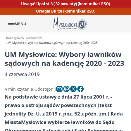
Uwaga! Upał st.3 ( 32 powiaty) (komunikat RSO)
Uwaga! Burze (komunikat RSO)
MENU
Strona główna
Wiadomości
UM Mysłowice: Wybory ławników sądowych na kadencję 2020 - 2023
UM Mysłowice: Wybory ławników
sądowych na kadencję 2020 - 2023
4 czerwca 2019
4 min czytania
Udostępnij
Na podstawie ustawy z dnia 27 lipca 2001 r. -
prawo o ustroju sądów powszechnych (tekst
jednolity Dz. U. z 2019 r. poz. 52 z późn. zm.) Rada
Miasta
Mysłowice
wybierze ławników do Sądu
Okręgowego w Katowicach i Sądu Rejonowego w