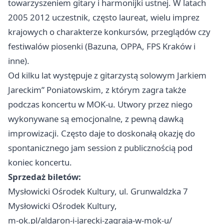
towarzyszeniem gitary i harmonijki ustnej. W latach
2005 2012 uczestnik, często laureat, wielu imprez
krajowych o charakterze konkursów, przeglądów czy
festiwalów piosenki (Bazuna, OPPA, FPS
Kraków
i
inne).
Od kilku lat występuje z gitarzystą solowym Jarkiem
Jareckim” Poniatowskim, z którym zagra także
podczas koncertu w MOK-u. Utwory przez niego
wykonywane są emocjonalne, z pewną dawką
improwizacji. Często daje to doskonałą okazję do
spontanicznego jam session z publicznością pod
koniec koncertu.
Sprzedaż biletów:
Mysłowicki Ośrodek Kultury, ul. Grunwaldzka 7
Mysłowicki Ośrodek Kultury,
m-ok.pl/aldaron-i-jarecki-zagraja-w-mok-u/