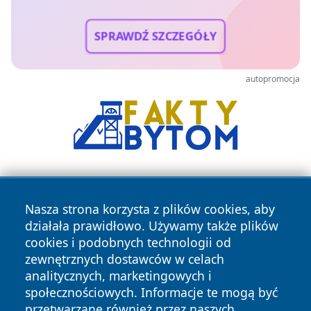
SPRAWDŹ SZCZEGÓŁY
autopromocja
Nasza strona korzysta z plików cookies, aby
działała prawidłowo. Używamy także plików
cookies i podobnych technologii od
zewnętrznych dostawców w celach
Copyright © 2026 myslowicki24.pl Wszystkie prawa
analitycznych, marketingowych i
zastrzeżone.
społecznościowych. Informacje te mogą być
przetwarzane również przez naszych