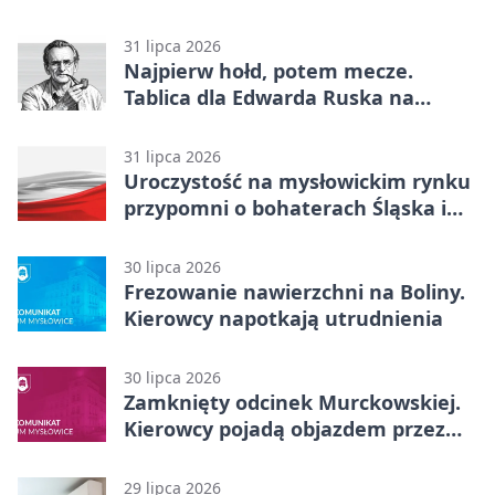
akcja
31 lipca 2026
Najpierw hołd, potem mecze.
Tablica dla Edwarda Ruska na
boisku Lechii 06
31 lipca 2026
Uroczystość na mysłowickim rynku
przypomni o bohaterach Śląska i
Wojska Polskiego
30 lipca 2026
Frezowanie nawierzchni na Boliny.
Kierowcy napotkają utrudnienia
30 lipca 2026
Zamknięty odcinek Murckowskiej.
Kierowcy pojadą objazdem przez
Kasprowicza
29 lipca 2026