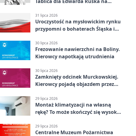
Tablica dla Edwarda Ruska na
boisku Lechii 06
31 lipca 2026
Uroczystość na mysłowickim rynku
przypomni o bohaterach Śląska i
Wojska Polskiego
30 lipca 2026
Frezowanie nawierzchni na Boliny.
Kierowcy napotkają utrudnienia
30 lipca 2026
Zamknięty odcinek Murckowskiej.
Kierowcy pojadą objazdem przez
Kasprowicza
29 lipca 2026
Montaż klimatyzacji na własną
rękę? To może skończyć się wysoką
karą
29 lipca 2026
Centralne Muzeum Pożarnictwa