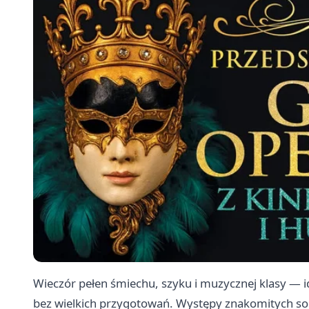
Wieczór pełen śmiechu, szyku i muzycznej klasy — 
bez wielkich przygotowań. Występy znakomitych solis