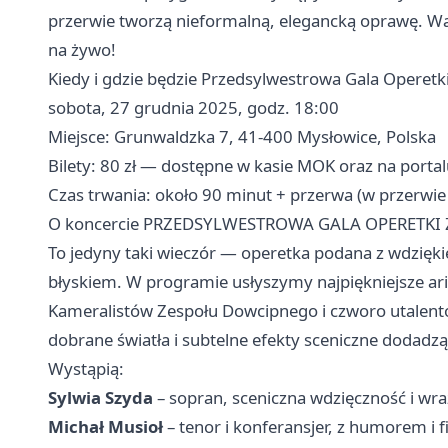
przerwie tworzą nieformalną, elegancką oprawę. Wa
na żywo!
Kiedy i gdzie będzie Przedsylwestrowa Gala Operetk
sobota, 27 grudnia 2025, godz. 18:00
Miejsce: Grunwaldzka 7, 41-400 Mysłowice, Polska
Bilety: 80 zł — dostępne w kasie MOK oraz na portal
Czas trwania: około 90 minut + przerwa (w przerwie
O koncercie PRZEDSYLWESTROWA GALA OPERETKI
To jedyny taki wieczór — operetka podana z wdzięk
błyskiem. W programie usłyszymy najpiękniejsze ari
Kameralistów Zespołu Dowcipnego i czworo utalent
dobrane światła i subtelne efekty sceniczne dodadz
Wystąpią:
Sylwia Szyda
– sopran, sceniczna wdzięczność i wra
Michał Musioł
– tenor i konferansjer, z humorem i