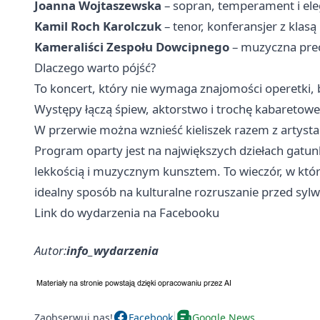
Joanna Wojtaszewska
– sopran, temperament i ele
Kamil Roch Karolczuk
– tenor, konferansjer z klas
Kameraliści Zespołu Dowcipnego
– muzyczna prec
Dlaczego warto pójść?
To koncert, który nie wymaga znajomości operetki, b
Występy łączą śpiew, aktorstwo i trochę kabaretowe
W przerwie można wznieść kieliszek razem z artyst
Program oparty jest na największych dziełach gatunk
lekkością i muzycznym kunsztem. To wieczór, w kt
idealny sposób na kulturalne rozruszanie przed syl
Link do wydarzenia na Facebooku
Autor:
info_wydarzenia
Zaobserwuj nas!
Facebook
Google News