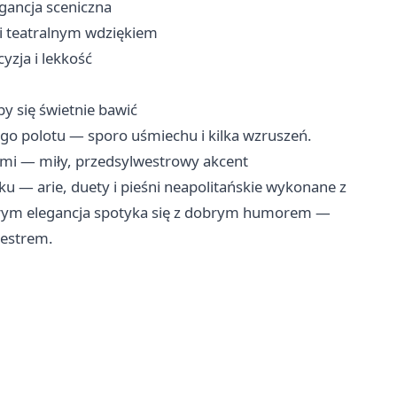
gancja sceniczna
ą i teatralnym wdziękiem
yzja i lekkość
y się świetnie bawić
go polotu — sporo uśmiechu i kilka wzruszeń.
ami — miły, przedsylwestrowy akcent
u — arie, duety i pieśni neapolitańskie wykonane z
órym elegancja spotyka się z dobrym humorem —
westrem.