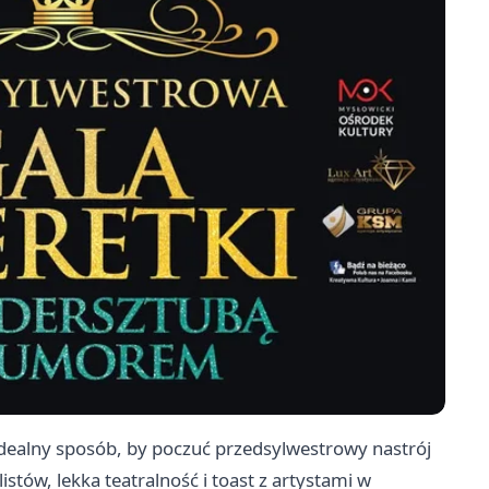
idealny sposób, by poczuć przedsylwestrowy nastrój
tów, lekka teatralność i toast z artystami w