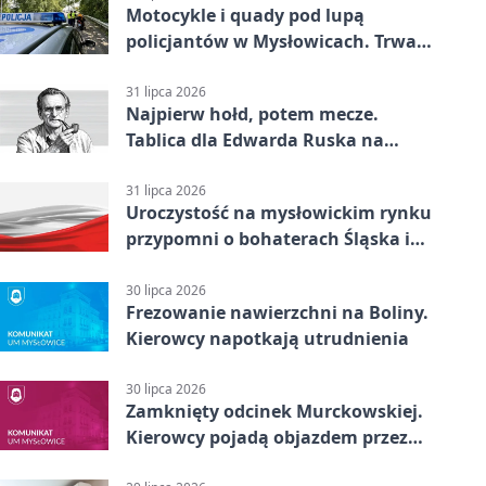
Motocykle i quady pod lupą
policjantów w Mysłowicach. Trwa
akcja
31 lipca 2026
Najpierw hołd, potem mecze.
Tablica dla Edwarda Ruska na
boisku Lechii 06
31 lipca 2026
Uroczystość na mysłowickim rynku
przypomni o bohaterach Śląska i
Wojska Polskiego
30 lipca 2026
Frezowanie nawierzchni na Boliny.
Kierowcy napotkają utrudnienia
30 lipca 2026
Zamknięty odcinek Murckowskiej.
Kierowcy pojadą objazdem przez
Kasprowicza