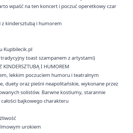
rto wpaść na ten koncert i poczuć operetkowy czar
i z kindersztubą i humorem
u Kupbilecik.pl
 tradycyjny toast szampanem z artystami)
 Z KINDERSZTUBĄ I HUMOREM
iem, lekkim poczuciem humoru i teatralnym
e, duety oraz pieśni neapolitańskie, wykonane przez
owanych solistów. Barwne kostiumy, starannie
ą całości bajkowego charakteru
żliwość
 filmowym urokiem