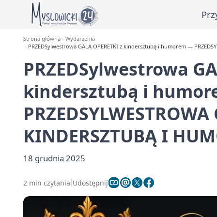
Prz
Strona główna
Wydarzenia
PRZEDSylwestrowa GALA OPERETKI z kindersztubą i humorem — PRZE
PRZEDSylwestrowa GA
kindersztubą i humo
PRZEDSYLWESTROWA G
KINDERSZTUBĄ I HU
18 grudnia 2025
2 min czytania
Udostępnij