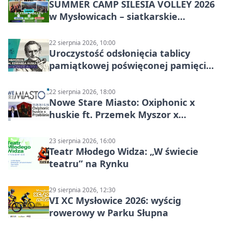
SUMMER CAMP SILESIA VOLLEY 2026
w Mysłowicach – siatkarskie
zgrupowanie dla aktywnych
22 sierpnia 2026, 10:00
Uroczystość odsłonięcia tablicy
pamiątkowej poświęconej pamięci
śp. Edwarda Ruska
22 sierpnia 2026, 18:00
Nowe Stare Miasto: Oxiphonic x
huskie ft. Przemek Myszor x
Przebiśniegi – koncert na rynku
23 sierpnia 2026, 16:00
Teatr Młodego Widza: „W świecie
teatru” na Rynku
29 sierpnia 2026, 12:30
VI XC Mysłowice 2026: wyścig
rowerowy w Parku Słupna