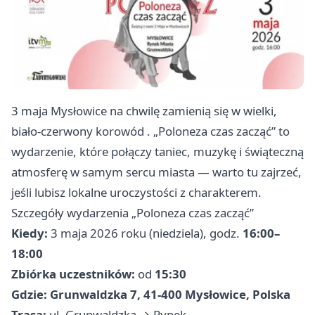
3 maja Mysłowice na chwilę zamienią się w wielki,
biało-czerwony korowód . „Poloneza czas zacząć” to
wydarzenie, które połączy taniec, muzykę i świąteczną
atmosferę w samym sercu miasta — warto tu zajrzeć,
jeśli lubisz lokalne uroczystości z charakterem.
Szczegóły wydarzenia „Poloneza czas zacząć”
Kiedy:
3 maja 2026 roku (niedziela), godz.
16:00–
18:00
Zbiórka uczestników:
od
15:30
Gdzie:
Grunwaldzka 7, 41-400 Mysłowice, Polska
Trasa:
ul. Grunwaldzka → Rynek