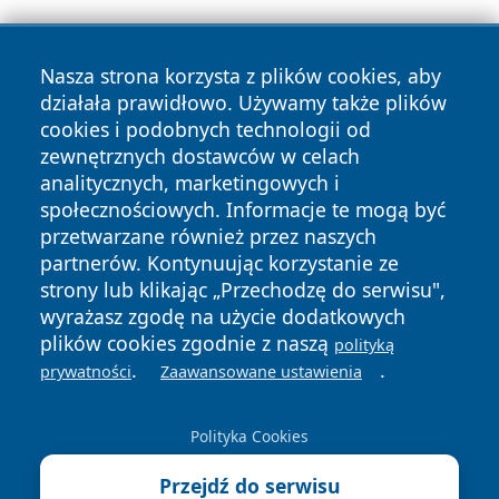
Nasza strona korzysta z plików cookies, aby
działała prawidłowo. Używamy także plików
cookies i podobnych technologii od
zewnętrznych dostawców w celach
Copyright © 2026 myslowicki24.pl Wszystkie prawa
analitycznych, marketingowych i
zastrzeżone.
społecznościowych. Informacje te mogą być
przetwarzane również przez naszych
partnerów. Kontynuując korzystanie ze
Polityka
Polityka
News
Autorzy
strony lub klikając „Przechodzę do serwisu",
Prywatności
Cookies
wyrażasz zgodę na użycie dodatkowych
plików cookies zgodnie z naszą
polityką
.
.
prywatności
Zaawansowane ustawienia
Polityka Cookies
Przejdź do serwisu