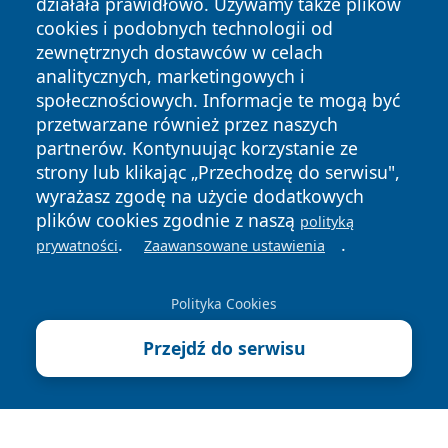
działała prawidłowo. Używamy także plików
cookies i podobnych technologii od
zewnętrznych dostawców w celach
analitycznych, marketingowych i
społecznościowych. Informacje te mogą być
przetwarzane również przez naszych
Copyright © 2026 myslowicki24.pl Wszystkie prawa
partnerów. Kontynuując korzystanie ze
zastrzeżone.
strony lub klikając „Przechodzę do serwisu",
wyrażasz zgodę na użycie dodatkowych
plików cookies zgodnie z naszą
Polityka
Polityka
polityką
News
Autorzy
.
.
Prywatności
Cookies
prywatności
Zaawansowane ustawienia
Polityka Cookies
Przejdź do serwisu