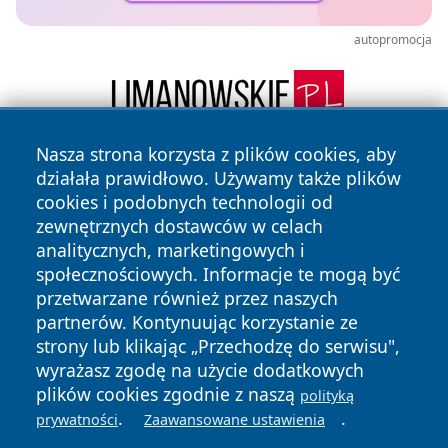
autopromocja
Nasza strona korzysta z plików cookies, aby
działała prawidłowo. Używamy także plików
cookies i podobnych technologii od
zewnętrznych dostawców w celach
analitycznych, marketingowych i
społecznościowych. Informacje te mogą być
Copyright © 2026 myslowicki24.pl Wszystkie prawa
przetwarzane również przez naszych
zastrzeżone.
partnerów. Kontynuując korzystanie ze
strony lub klikając „Przechodzę do serwisu",
wyrażasz zgodę na użycie dodatkowych
Polityka
Polityka
News
Autorzy
plików cookies zgodnie z naszą
Prywatności
Cookies
polityką
.
.
prywatności
Zaawansowane ustawienia