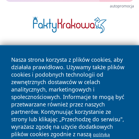
autopromocja
Nasza strona korzysta z plików cookies, aby
działała prawidłowo. Używamy także plików
cookies i podobnych technologii od
zewnętrznych dostawców w celach
Copyright © 2026 myslowicki24.pl Wszystkie prawa
analitycznych, marketingowych i
zastrzeżone.
społecznościowych. Informacje te mogą być
przetwarzane również przez naszych
partnerów. Kontynuując korzystanie ze
Polityka
Polityka
News
Autorzy
strony lub klikając „Przechodzę do serwisu",
Prywatności
Cookies
wyrażasz zgodę na użycie dodatkowych
plików cookies zgodnie z naszą
polityką