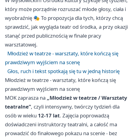
W Mysłowickim Ośrodku Kultury szykuje się tydzień,
który może porządnie rozruszać młode głosy, ciała i
wyobraźnię 🎭 To propozycja dla tych, którzy chcą
sprawdzić, jak wygląda teatr od środka, a przy okazji
stanąć przed publicznością w finale pracy
warsztatowej.
Młodzież w teatrze - warsztaty, które kończą się
prawdziwym wyjściem na scenę
Głos, ruch i tekst spotkają się tu w jedną historię
Młodzież w teatrze - warsztaty, które kończą się
prawdziwym wyjściem na scenę
MOK zaprasza na
„Młodzież w teatrze / Warsztaty
teatralne”
, czyli intensywny, twórczy tydzień dla
osób w wieku
12-17 lat
. Zajęcia poprowadzą
doświadczeni instruktorzy teatralni, a całość ma
prowadzić do finałowego pokazu na scenie - bez