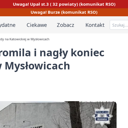
Uwaga! Upał st.3 ( 32 powiaty) (komunikat RSO)
Uwaga! Burze (komunikat RSO)
ydatne
Ciekawe
Zobacz
Kontakt
azdy na Katowickiej w Mysłowicach
romila i nagły koniec
w Mysłowicach