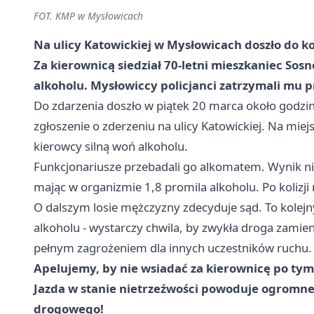
FOT. KMP w Mysłowicach
Na ulicy Katowickiej w Mysłowicach doszło do k
Za kierownicą siedział 70-letni mieszkaniec Sos
alkoholu. Mysłowiccy policjanci zatrzymali mu pr
Do zdarzenia doszło w piątek 20 marca około godzin
zgłoszenie o zderzeniu na ulicy Katowickiej. Na miejs
kierowcy silną woń alkoholu.
Funkcjonariusze przebadali go alkomatem. Wynik nie
mając w organizmie 1,8 promila alkoholu. Po kolizj
O dalszym losie mężczyzny zdecyduje sąd. To kolejny
alkoholu - wystarczy chwila, by zwykła droga zamie
pełnym zagrożeniem dla innych uczestników ruchu.
Apelujemy, by nie wsiadać za kierownicę po tym 
Jazda w stanie nietrzeźwości powoduje ogromne
drogowego!