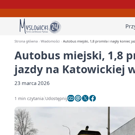
Prz
Strona główna
Wiadomości
Autobus miejski, 1,8 promila i nagły koniec j
Autobus miejski, 1,8 p
jazdy na Katowickiej 
23 marca 2026
1 min czytania
Udostępnij