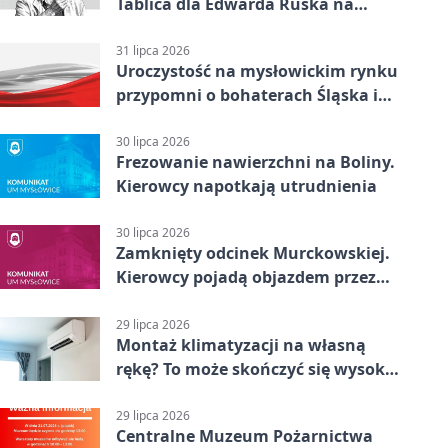
Tablica dla Edwarda Ruska na
boisku Lechii 06
31 lipca 2026
Uroczystość na mysłowickim rynku
przypomni o bohaterach Śląska i
Wojska Polskiego
30 lipca 2026
Frezowanie nawierzchni na Boliny.
Kierowcy napotkają utrudnienia
30 lipca 2026
Zamknięty odcinek Murckowskiej.
Kierowcy pojadą objazdem przez
Kasprowicza
29 lipca 2026
Montaż klimatyzacji na własną
rękę? To może skończyć się wysoką
karą
29 lipca 2026
Centralne Muzeum Pożarnictwa