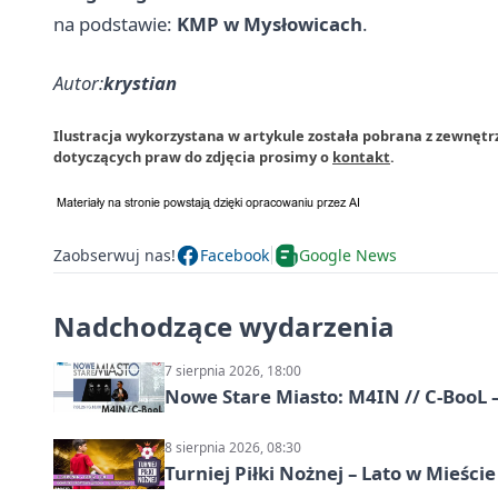
na podstawie:
KMP w Mysłowicach
.
Autor:
krystian
Ilustracja wykorzystana w artykule została pobrana z zewnęt
dotyczących praw do zdjęcia prosimy o
kontakt
.
Zaobserwuj nas!
Facebook
Google News
Nadchodzące wydarzenia
7 sierpnia 2026, 18:00
Nowe Stare Miasto: M4IN // C-BooL
8 sierpnia 2026, 08:30
Turniej Piłki Nożnej – Lato w Mieśc