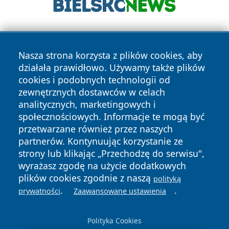
Nasza strona korzysta z plików cookies, aby
działała prawidłowo. Używamy także plików
cookies i podobnych technologii od
zewnętrznych dostawców w celach
Copyright © 2026 myslowicki24.pl Wszystkie prawa
analitycznych, marketingowych i
zastrzeżone.
społecznościowych. Informacje te mogą być
przetwarzane również przez naszych
partnerów. Kontynuując korzystanie ze
Polityka
Polityka
News
Autorzy
strony lub klikając „Przechodzę do serwisu",
Prywatności
Cookies
wyrażasz zgodę na użycie dodatkowych
plików cookies zgodnie z naszą
polityką
.
.
prywatności
Zaawansowane ustawienia
Polityka Cookies