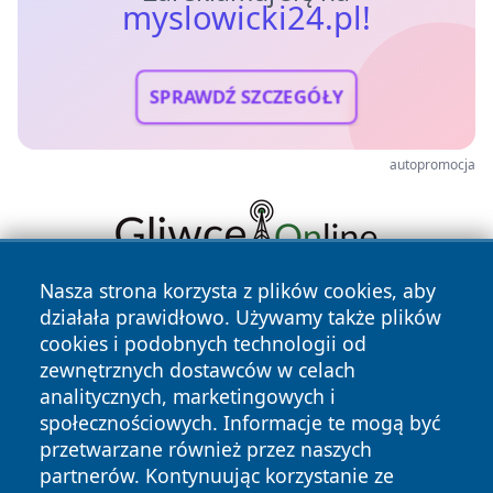
myslowicki24.pl!
SPRAWDŹ SZCZEGÓŁY
autopromocja
Nasza strona korzysta z plików cookies, aby
działała prawidłowo. Używamy także plików
cookies i podobnych technologii od
zewnętrznych dostawców w celach
analitycznych, marketingowych i
społecznościowych. Informacje te mogą być
Copyright © 2026 myslowicki24.pl Wszystkie prawa
przetwarzane również przez naszych
zastrzeżone.
partnerów. Kontynuując korzystanie ze