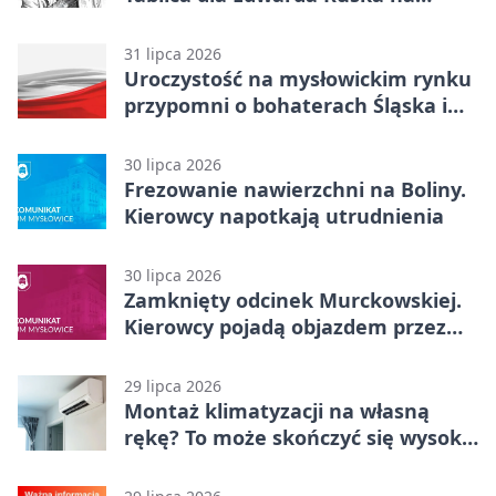
boisku Lechii 06
31 lipca 2026
Uroczystość na mysłowickim rynku
przypomni o bohaterach Śląska i
Wojska Polskiego
30 lipca 2026
Frezowanie nawierzchni na Boliny.
Kierowcy napotkają utrudnienia
30 lipca 2026
Zamknięty odcinek Murckowskiej.
Kierowcy pojadą objazdem przez
Kasprowicza
29 lipca 2026
Montaż klimatyzacji na własną
rękę? To może skończyć się wysoką
karą