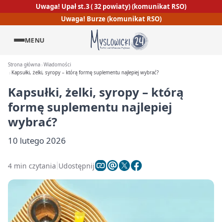
Uwaga! Upał st.3 ( 32 powiaty) (komunikat RSO)
Uwaga! Burze (komunikat RSO)
MENU
Strona główna
Wiadomości
Kapsułki, żelki, syropy – którą formę suplementu najlepiej wybrać?
Kapsułki, żelki, syropy – którą
formę suplementu najlepiej
wybrać?
10 lutego 2026
4 min czytania
Udostępnij