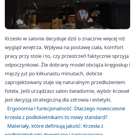
Krzesło w salonie decyduje dziś o znacznie więcej niż
wygląd wnętrza. Wpływa na postawę ciała, komfort
pracy przy stole i to, czy przestrzeń faktycznie sprzyja
odpoczynkowi. Źle dobrany model obciąża kręgosłup i
męczy już po kilkunastu minutach, dobrze
zaprojektowany staje się naturalnym przedłużeniem
fotela. Jeśli urządzasz salon świadomie, wybór krzeseł
jest decyzją strategiczną dla zdrowia i estetyki.
Ergonomia i funkcjonalność: Dlaczego nowoczesne
krzesła z podłokietnikami to nowy standard?
Materiały, które definiują jakość: Krzesła z
podłokietnikami drewniane i tapicerowane