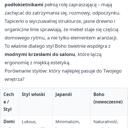
podłokietnikami
pełnią rolę zapraszającą – mają
zachęcać do zatrzymania się, rozmowy, odpoczynku.
Tapicerki o wyczuwalnej strukturze, jasne drewno i
organiczne linie sprawiają, że mebel staje się częścią
domowego rytmu, a nie tylko elementem aranżacji.
To właśnie dlatego styl Boho świetnie współgra z
modnymi krzesłami do salonu
, które łączą
ergonomię z miękką estetyką.
Porównanie stylów: który najlepiej pasuje do Twojego
wnętrza?
Cech
Styl włoski
Japandi
Boho
a /
(nowoczesne)
Styl
Domi
Luksus,
Minimalizm,
Naturalność,