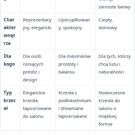
ziemiste barwy
Char
Reprezentacy
Uporządkowan
Ciepły,
akter
jny, elegancki
y, spokojny
domowy
wnęt
rza
Dla
Dla osób
Dla miłośników
Dla tych, którzy
kogo
ceniących
prostoty i
chcą luzu i
prestiż i
balansu
naturalności
design
Typ
Eleganckie
Krzesła z
Nowoczesne
krzes
krzesła
podłokietnikam
krzesła do
eł
tapicerowane
i drewniane
salonu o
do salonu
tapicerowane
miękkiej
formie