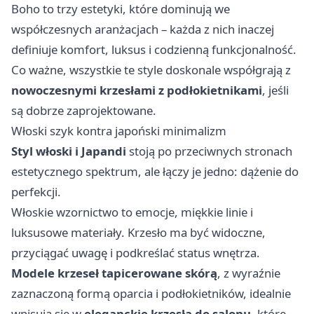
Boho to trzy estetyki, które dominują we
współczesnych aranżacjach – każda z nich inaczej
definiuje komfort, luksus i codzienną funkcjonalność.
Co ważne, wszystkie te style doskonale współgrają z
nowoczesnymi krzesłami z podłokietnikami
, jeśli
są dobrze zaprojektowane.
Włoski szyk kontra japoński minimalizm
Styl włoski i Japandi
stoją po przeciwnych stronach
estetycznego spektrum, ale łączy je jedno: dążenie do
perfekcji.
Włoskie wzornictwo to emocje, miękkie linie i
luksusowe materiały. Krzesło ma być widoczne,
przyciągać uwagę i podkreślać status wnętrza.
Modele krzeseł tapicerowane skórą
, z wyraźnie
zaznaczoną formą oparcia i podłokietników, idealnie
wpisują się w
eleganckie krzesła do salonu
, które