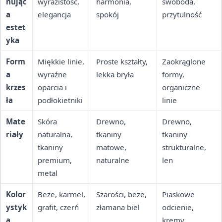
nując
wyrazistość,
harmonia,
swoboda,
a
elegancja
spokój
przytulność
estet
yka
Form
Miękkie linie,
Proste kształty,
Zaokrąglone
a
wyraźne
lekka bryła
formy,
krzes
oparcia i
organiczne
ła
podłokietniki
linie
Mate
Skóra
Drewno,
Drewno,
riały
naturalna,
tkaniny
tkaniny
tkaniny
matowe,
strukturalne,
premium,
naturalne
len
metal
Kolor
Beże, karmel,
Szarości, beże,
Piaskowe
ystyk
grafit, czerń
złamana biel
odcienie,
a
kremy,