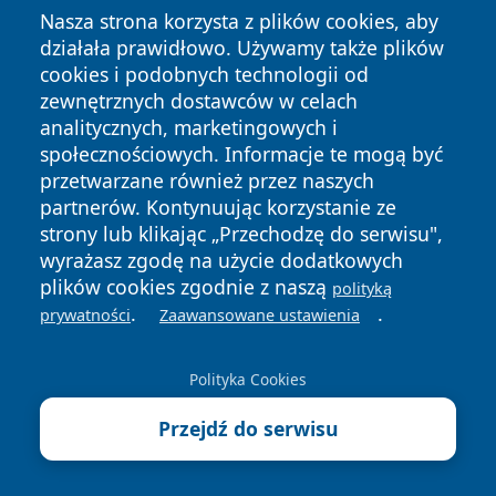
zgrupowanie dla aktywnych
Nasza strona korzysta z plików cookies, aby
działała prawidłowo. Używamy także plików
22 sierpnia 2026, 10:00
Uroczystość odsłonięcia tablicy
cookies i podobnych technologii od
pamiątkowej poświęconej pamięci
zewnętrznych dostawców w celach
śp. Edwarda Ruska
analitycznych, marketingowych i
społecznościowych. Informacje te mogą być
Kolejne wydarzenia
przetwarzane również przez naszych
partnerów. Kontynuując korzystanie ze
Ostatnie Artykuły
strony lub klikając „Przechodzę do serwisu",
wyrażasz zgodę na użycie dodatkowych
8 sierpnia 2026
plików cookies zgodnie z naszą
Apteki w Mysłowicach - godziny
polityką
.
.
otwarcia, dyżury, apteka
prywatności
Zaawansowane ustawienia
całodobowa
7 sierpnia 2026
Polityka Cookies
Papierosy ukryte w samochodach i
mieszkaniach. Akcja w Mysłowicach
Przejdź do serwisu
4 sierpnia 2026