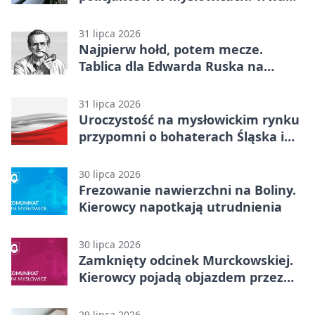
akcja
31 lipca 2026
Najpierw hołd, potem mecze.
Tablica dla Edwarda Ruska na
boisku Lechii 06
31 lipca 2026
Uroczystość na mysłowickim rynku
przypomni o bohaterach Śląska i
Wojska Polskiego
30 lipca 2026
Frezowanie nawierzchni na Boliny.
Kierowcy napotkają utrudnienia
30 lipca 2026
Zamknięty odcinek Murckowskiej.
Kierowcy pojadą objazdem przez
Kasprowicza
29 lipca 2026