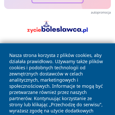
autopromocja
Nasza strona korzysta z plików cookies, aby
działała prawidłowo. Używamy także plików
cookies i podobnych technologii od
zewnętrznych dostawców w celach
Copyright © 2026 myslowicki24.pl Wszystkie prawa
analitycznych, marketingowych i
zastrzeżone.
społecznościowych. Informacje te mogą być
przetwarzane również przez naszych
partnerów. Kontynuując korzystanie ze
Polityka
Polityka
News
Autorzy
strony lub klikając „Przechodzę do serwisu",
Prywatności
Cookies
wyrażasz zgodę na użycie dodatkowych