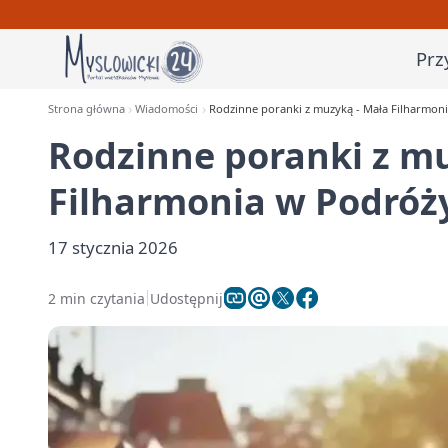
Prz
Strona główna
Wiadomości
Rodzinne poranki z muzyką - Mała Filharmon
Rodzinne poranki z m
Filharmonia w Podróż
17 stycznia 2026
2 min czytania
Udostępnij