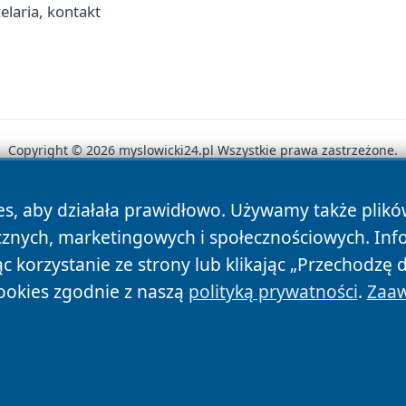
elaria, kontakt
Copyright © 2026 myslowicki24.pl Wszystkie prawa zastrzeżone.
es, aby działała prawidłowo. Używamy także plik
News
Autorzy
Polityka Prywatności
Polityka Cookie
cznych, marketingowych i społecznościowych. Inf
 korzystanie ze strony lub klikając „Przechodzę 
ookies zgodnie z naszą
polityką prywatności
.
Zaaw