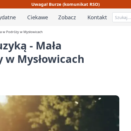
Uwaga! Burze (komunikat RSO)
ydatne
Ciekawe
Zobacz
Kontakt
ia w Podróży w Mysłowicach
uzyką - Mała
y w Mysłowicach