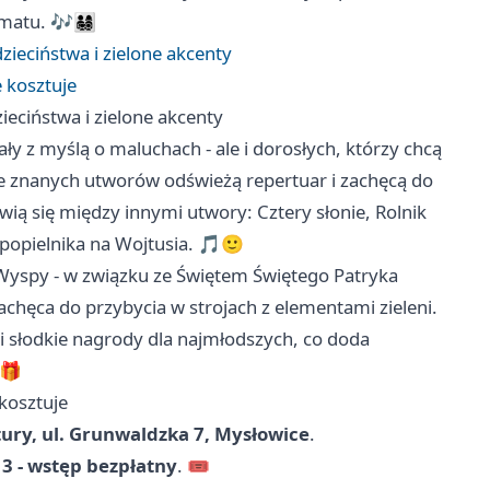
🎶👨‍👩‍👧‍👦
zieciństwa i zielone akcenty
e kosztuje
ieciństwa i zielone akcenty
y z myślą o maluchach - ale i dorosłych, którzy chcą
e znanych utworów odświeżą repertuar i zachęcą do
ą się między innymi utwory: Cztery słonie, Rolnik
 popielnika na Wojtusia. 🎵🙂
Wyspy - w związku ze Świętem Świętego Patryka
zachęca do przybycia w strojach z elementami zieleni.
i słodkie nagrody dla najmłodszych, co doda
🎁
 kosztuje
ury, ul. Grunwaldzka 7, Mysłowice
.
at 3 - wstęp bezpłatny
. 🎟️