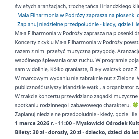
świeżych aranżacjach, trochę tańca i irlandzkiego klimatu. 
Mała Filharmonia w Podróży zaprasza na piosenki d
Zaplanuj niedzielne przedpołudnie - kiedy, gdzie i il
Mała Filharmonia w Podróży zaprasza na piosenki dz
Koncerty z cyklu Mała Filharmonia w Podróży powstał
razem z nimi przeżyć muzyczną przygodę. Aranżacj
wspólnego śpiewania oraz ruchu. W programie pojawi
sam w dolinie, Kółko graniaste, Biały walczyk oraz Z
W marcowym wydaniu nie zabraknie nut z Zielonej 
publiczność usłyszy irlandzkie wątki, a organizator 
W trakcie koncertu przewidziano zagadki muzyczne 
spotkaniu rodzinnego i zabawowego charakteru. 
Zaplanuj niedzielne przedpołudnie - kiedy, gdzie i ile
1 marca 2026 r. - 11:00
-
Mysłowicki Ośrodek Kult
Bilety: 30 zł - dorosły, 20 zł - dziecko, dzieci do l