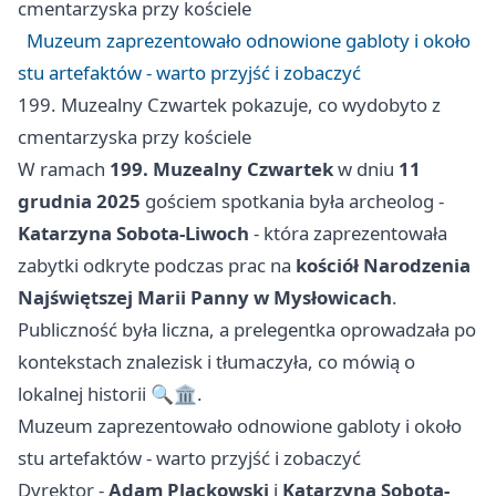
cmentarzyska przy kościele
Muzeum zaprezentowało odnowione gabloty i około
stu artefaktów - warto przyjść i zobaczyć
199. Muzealny Czwartek pokazuje, co wydobyto z
cmentarzyska przy kościele
W ramach
199. Muzealny Czwartek
w dniu
11
grudnia 2025
gościem spotkania była archeolog -
Katarzyna Sobota-Liwoch
- która zaprezentowała
zabytki odkryte podczas prac na
kościół Narodzenia
Najświętszej Marii Panny w Mysłowicach
.
Publiczność była liczna, a prelegentka oprowadzała po
kontekstach znalezisk i tłumaczyła, co mówią o
lokalnej historii 🔍🏛️.
Muzeum zaprezentowało odnowione gabloty i około
stu artefaktów - warto przyjść i zobaczyć
Dyrektor -
Adam Plackowski
i
Katarzyna Sobota-