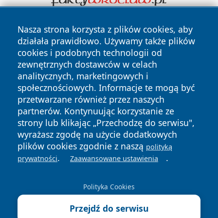
Nasza strona korzysta z plików cookies, aby
działała prawidłowo. Używamy także plików
cookies i podobnych technologii od
zewnętrznych dostawców w celach
analitycznych, marketingowych i
Copyright © 2026 myslowicki24.pl Wszystkie prawa
społecznościowych. Informacje te mogą być
zastrzeżone.
przetwarzane również przez naszych
partnerów. Kontynuując korzystanie ze
strony lub klikając „Przechodzę do serwisu",
Polityka
Polityka
wyrażasz zgodę na użycie dodatkowych
News
Autorzy
Prywatności
Cookies
plików cookies zgodnie z naszą
polityką
.
.
prywatności
Zaawansowane ustawienia
Polityka Cookies
Przejdź do serwisu