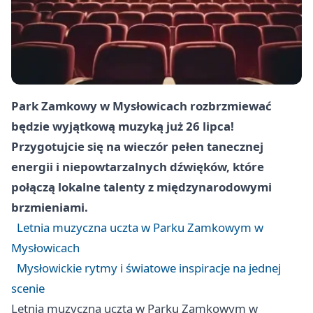
Park Zamkowy w Mysłowicach rozbrzmiewać
będzie wyjątkową muzyką już 26 lipca!
Przygotujcie się na wieczór pełen tanecznej
energii i niepowtarzalnych dźwięków, które
połączą lokalne talenty z międzynarodowymi
brzmieniami.
Letnia muzyczna uczta w Parku Zamkowym w
Mysłowicach
Mysłowickie rytmy i światowe inspiracje na jednej
scenie
Letnia muzyczna uczta w Parku Zamkowym w