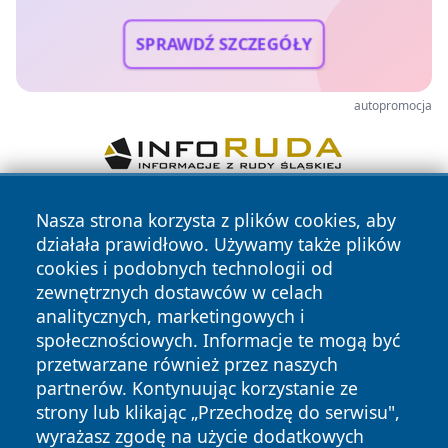
SPRAWDŹ SZCZEGÓŁY
autopromocja
Nasza strona korzysta z plików cookies, aby
działała prawidłowo. Używamy także plików
cookies i podobnych technologii od
zewnętrznych dostawców w celach
analitycznych, marketingowych i
Copyright © 2026 myslowicki24.pl Wszystkie prawa
społecznościowych. Informacje te mogą być
zastrzeżone.
przetwarzane również przez naszych
partnerów. Kontynuując korzystanie ze
strony lub klikając „Przechodzę do serwisu",
Polityka
Polityka
News
Autorzy
wyrażasz zgodę na użycie dodatkowych
Prywatności
Cookies