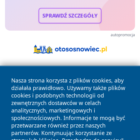
SPRAWDŹ SZCZEGÓŁY
autopromocja
Nasza strona korzysta z plików cookies, aby
działała prawidłowo. Używamy także plików
cookies i podobnych technologii od
zewnętrznych dostawców w celach
Copyright © 2026 myslowicki24.pl Wszystkie prawa
analitycznych, marketingowych i
zastrzeżone.
społecznościowych. Informacje te mogą być
przetwarzane również przez naszych
partnerów. Kontynuując korzystanie ze
Polityka
Polityka
News
Autorzy