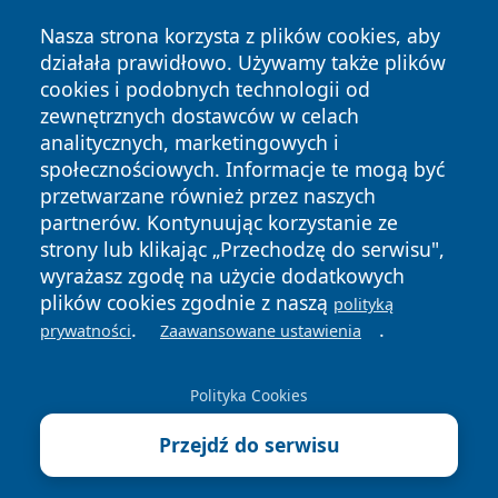
Nasza strona korzysta z plików cookies, aby
działała prawidłowo. Używamy także plików
cookies i podobnych technologii od
zewnętrznych dostawców w celach
analitycznych, marketingowych i
społecznościowych. Informacje te mogą być
przetwarzane również przez naszych
Copyright © 2026 myslowicki24.pl Wszystkie prawa
partnerów. Kontynuując korzystanie ze
zastrzeżone.
strony lub klikając „Przechodzę do serwisu",
wyrażasz zgodę na użycie dodatkowych
plików cookies zgodnie z naszą
polityką
Polityka
Polityka
News
Autorzy
.
.
prywatności
Zaawansowane ustawienia
Prywatności
Cookies
Polityka Cookies
Przejdź do serwisu