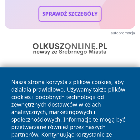
SPRAWDŹ SZCZEGÓŁY
autopromocja
Nasza strona korzysta z plików cookies, aby
działała prawidłowo. Używamy także plików
cookies i podobnych technologii od
zewnętrznych dostawców w celach
Copyright © 2026 myslowicki24.pl Wszystkie prawa
analitycznych, marketingowych i
zastrzeżone.
społecznościowych. Informacje te mogą być
przetwarzane również przez naszych
partnerów. Kontynuując korzystanie ze
Polityka
Polityka
News
Autorzy