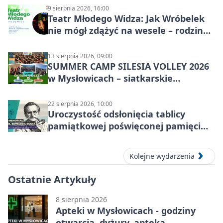
9 sierpnia 2026, 16:00
Teatr Młodego Widza: Jak Wróbelek
nie mógł zdążyć na wesele – rodzinny
spektakl
13 sierpnia 2026, 09:00
SUMMER CAMP SILESIA VOLLEY 2026
w Mysłowicach – siatkarskie
zgrupowanie dla aktywnych
22 sierpnia 2026, 10:00
Uroczystość odsłonięcia tablicy
pamiątkowej poświęconej pamięci
śp. Edwarda Ruska
Kolejne wydarzenia
Ostatnie Artykuły
8 sierpnia 2026
Apteki w Mysłowicach - godziny
otwarcia, dyżury, apteka