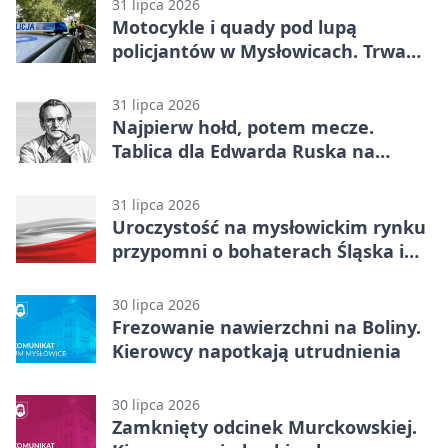
31 lipca 2026
Motocykle i quady pod lupą
policjantów w Mysłowicach. Trwa
akcja
31 lipca 2026
Najpierw hołd, potem mecze.
Tablica dla Edwarda Ruska na
boisku Lechii 06
31 lipca 2026
Uroczystość na mysłowickim rynku
przypomni o bohaterach Śląska i
Wojska Polskiego
30 lipca 2026
Frezowanie nawierzchni na Boliny.
Kierowcy napotkają utrudnienia
30 lipca 2026
Zamknięty odcinek Murckowskiej.