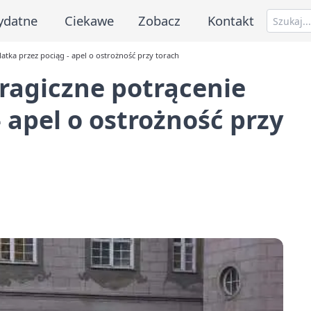
ydatne
Ciekawe
Zobacz
Kontakt
atka przez pociąg - apel o ostrożność przy torach
ragiczne potrącenie
- apel o ostrożność przy