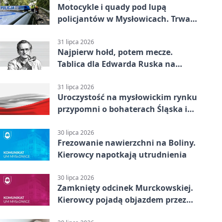
Motocykle i quady pod lupą
policjantów w Mysłowicach. Trwa
akcja
31 lipca 2026
Najpierw hołd, potem mecze.
Tablica dla Edwarda Ruska na
boisku Lechii 06
31 lipca 2026
Uroczystość na mysłowickim rynku
przypomni o bohaterach Śląska i
Wojska Polskiego
30 lipca 2026
Frezowanie nawierzchni na Boliny.
Kierowcy napotkają utrudnienia
30 lipca 2026
Zamknięty odcinek Murckowskiej.
Kierowcy pojadą objazdem przez
Kasprowicza