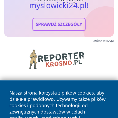
myslowicki24.pl!
SPRAWDŹ SZCZEGÓŁY
autopromocja
Nasza strona korzysta z plików cookies, aby
działała prawidłowo. Używamy także plików
cookies i podobnych technologii od
zewnętrznych dostawców w celach
Copyright © 2026 myslowicki24.pl Wszystkie prawa