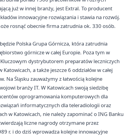
jącą już w innej branży, jest Extral. To producent
kładów innowacyjne rozwiązania i stawia na rozwój.
e rosnąć obecnie firma zatrudnia ok. 330 osób.
ędzie Polska Grupa Górnicza, która zatrudnia
siębiorstwo górnicze w całej Europie. Poza tym w
a. Kluczowym dystrybutorem preparatów leczniczych
w Katowicach, a także jeszcze 6 oddziałów w całej
ków. Na Śląsku zauważymy z łatwością kolejne
zwojowi branży IT. W Katowicach swoją siedzibę
producentów oprogramowania komputerowych dla
związań informatycznych dla teleradiologii oraz
ach w Katowicach, nie należy zapominać o ING Banku
twierdzają liczne nagrody otrzymane przez
989 r. i do dziś wprowadza kolejne innowacyjne