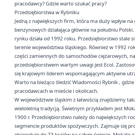
pracodawcy? Gdzie warto szukać pracy?
Przedsiębiorstwa w Rybniku
Jedną z największych firm, która ma duży wpływ na go
benzynowych działająca głównie na południu Polski. I
rynku działa od 1992 roku. Przedsiębiorstwo stale się
terenie województwa śląskiego. Również w 1992 rok
części zamiennych do samochodów ciężarowych, na
przedsiębiorstwem wartym uwagi jest Ecol. Zastoso
się krajowym liderem wspomagającym aktywne utrzym
Warto na bieżąco śledzić
Wiadomości Rybnik
, gdzie
pracodawcach w mieście i okolicach.
W województwie śląskim z łatwością znajdziemy takż
wieloletnią tradycją. Świetnym przykładem jest Mokat
1900 r. Przedsiębiorstwo należy do największych r
segmencie produktów spożywczych. Zajmuje się pro
eksportuje do 73 krajów na całym świecie. Mokate