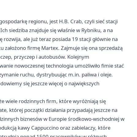
spodarkę regionu, jest H.B. Crab, czyli sieć stacji
ch siedziba znajduje się właśnie w Rybniku, a na
 rozwija, ale już teraz posiada 19 stacji głównie na
u założono firmę Martex. Zajmuje się ona sprzedażą
czep, przyczep i autobusów. Kolejnym
wanie nowoczesnej technologia umożliwiło fimie stać
anie ruchu, dystrybuując m.in. paliwa i oleje.
 dowiemy się jeszcze więcej o największych
e wiele rodzinnych firm, które wyróżniają się
e, której początki działania przypadają jeszcze na
odzinnych biznesów w Europie środkowo-wschodniej w
dukcją kawy Cappuccino oraz zabielaczy, które
 zatrudnia ponad 1500 pracowników w różnych