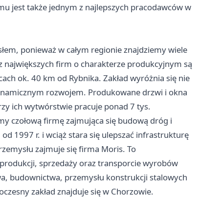
zemu jest także jednym z najlepszych pracodawców w
słem, ponieważ w całym regionie znajdziemy wiele
 z największych firm o charakterze produkcyjnym są
icach ok. 40 km od Rybnika. Zakład wyróżnia się nie
dynamicznym rozwojem. Produkowane drzwi i okna
rzy ich wytwórstwie pracuje ponad 7 tys.
my czołową firmę zajmująca się budową dróg i
od 1997 r. i wciąż stara się ulepszać infrastrukturę
rzemysłu zajmuje się firma Moris. To
 produkcji, sprzedaży oraz transporcie wyrobów
twa, budownictwa, przemysłu konstrukcji stalowych
woczesny zakład znajduje się w Chorzowie.