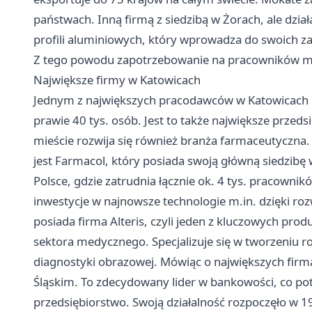
państwach. Inną firmą z siedzibą w Żorach, ale działa
profili aluminiowych, który wprowadza do swoich za
Z tego powodu zapotrzebowanie na pracowników moż
Największe firmy w Katowicach
Jednym z największych pracodawców w Katowicach b
prawie 40 tys. osób. Jest to także największe przed
mieście rozwija się również branża farmaceutyczn
jest Farmacol, który posiada swoją główną siedzibę 
Polsce, gdzie zatrudnia łącznie ok. 4 tys. pracowni
inwestycje w najnowsze technologie m.in. dzięki ro
posiada firma Alteris, czyli jeden z kluczowych 
sektora medycznego. Specjalizuje się w tworzeniu ro
diagnostyki obrazowej. Mówiąc o największych firm
Śląskim. To zdecydowany lider w bankowości, co po
przedsiębiorstwo. Swoją działalność rozpoczęło w 1