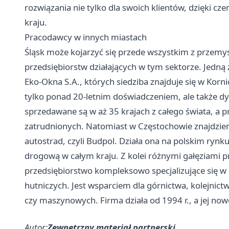
rozwiązania nie tylko dla swoich klientów, dzięki c
kraju.
Pracodawcy w innych miastach
Śląsk może kojarzyć się przede wszystkim z przemy
przedsiębiorstw działających w tym sektorze. Jedną
Eko-Okna S.A., których siedziba znajduje się w Korn
tylko ponad 20-letnim doświadczeniem, ale także 
sprzedawane są w aż 35 krajach z całego świata, a p
zatrudnionych. Natomiast w Częstochowie znajdzie
autostrad, czyli Budpol. Działa ona na polskim rynku 
drogową w całym kraju. Z kolei różnymi gałęziami p
przedsiębiorstwo kompleksowo specjalizujące się w
hutniczych. Jest wsparciem dla górnictwa, kolejnic
czy maszynowych. Firma działa od 1994 r., a jej no
Autor:
Zewnętrzny materiał partnerski