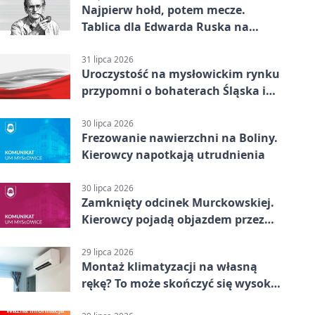
Najpierw hołd, potem mecze.
Tablica dla Edwarda Ruska na
boisku Lechii 06
31 lipca 2026
Uroczystość na mysłowickim rynku
przypomni o bohaterach Śląska i
Wojska Polskiego
30 lipca 2026
Frezowanie nawierzchni na Boliny.
Kierowcy napotkają utrudnienia
30 lipca 2026
Zamknięty odcinek Murckowskiej.
Kierowcy pojadą objazdem przez
Kasprowicza
29 lipca 2026
Montaż klimatyzacji na własną
rękę? To może skończyć się wysoką
karą