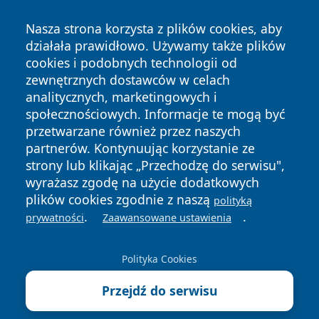
Nasza strona korzysta z plików cookies, aby
działała prawidłowo. Używamy także plików
cookies i podobnych technologii od
zewnętrznych dostawców w celach
Copyright © 2026 myslowicki24.pl Wszystkie prawa
analitycznych, marketingowych i
zastrzeżone.
społecznościowych. Informacje te mogą być
przetwarzane również przez naszych
partnerów. Kontynuując korzystanie ze
Polityka
Polityka
News
Autorzy
strony lub klikając „Przechodzę do serwisu",
Prywatności
Cookies
wyrażasz zgodę na użycie dodatkowych
plików cookies zgodnie z naszą
polityką
.
.
prywatności
Zaawansowane ustawienia
Polityka Cookies
Przejdź do serwisu