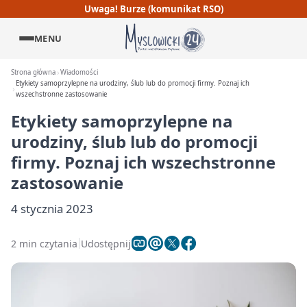
Uwaga! Burze (komunikat RSO)
MENU
Strona główna
Wiadomości
Etykiety samoprzylepne na urodziny, ślub lub do promocji firmy. Poznaj ich
wszechstronne zastosowanie
Etykiety samoprzylepne na
urodziny, ślub lub do promocji
firmy. Poznaj ich wszechstronne
zastosowanie
4 stycznia 2023
2 min czytania
Udostępnij