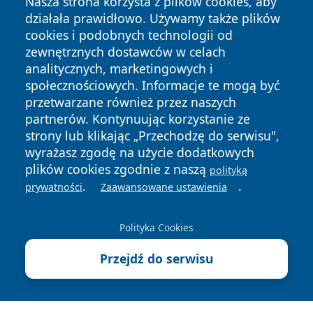
Nasza strona korzysta z plików cookies, aby
działała prawidłowo. Używamy także plików
cookies i podobnych technologii od
zewnętrznych dostawców w celach
analitycznych, marketingowych i
społecznościowych. Informacje te mogą być
przetwarzane również przez naszych
Copyright © 2026 myslowicki24.pl Wszystkie prawa
zastrzeżone.
partnerów. Kontynuując korzystanie ze
strony lub klikając „Przechodzę do serwisu",
wyrażasz zgodę na użycie dodatkowych
Polityka
Polityka
plików cookies zgodnie z naszą
polityką
News
Autorzy
Prywatności
Cookies
.
.
prywatności
Zaawansowane ustawienia
Polityka Cookies
Przejdź do serwisu