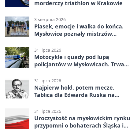
morderczy triathlon w Krakowie
3 sierpnia 2026
Piasek, emocje i walka do końca.
Mysłowice poznały mistrzów
siatkówki
31 lipca 2026
Motocykle i quady pod lupą
policjantów w Mysłowicach. Trwa
akcja
31 lipca 2026
Najpierw hołd, potem mecze.
Tablica dla Edwarda Ruska na
boisku Lechii 06
31 lipca 2026
Uroczystość na mysłowickim rynku
przypomni o bohaterach Śląska i
Wojska Polskiego